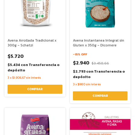
Avena Arrollada Tradicional x
Avena Instantanea Integral sin
300g - Schatzi
Gluten x 350g - Dicomere
-
15
% OFF
$5.720
$2.940
$3.458,66
$5.434
con
Transferencia o
depósito
$2.793
con
Transferencia o
depósito
3
x
$1.906,67
sin interés
3
x
$980
sin interés