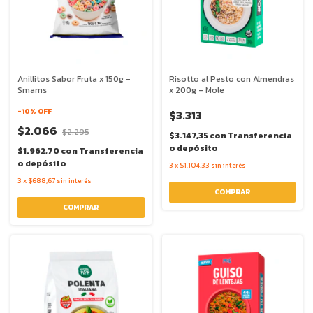
Anillitos Sabor Fruta x 150g -
Risotto al Pesto con Almendras
Smams
x 200g - Mole
-
10
% OFF
$3.313
$2.066
$2.295
$3.147,35
con
Transferencia
o depósito
$1.962,70
con
Transferencia
o depósito
3
x
$1.104,33
sin interés
3
x
$688,67
sin interés