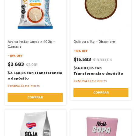
Avena Instantanea x 400g -
Quinoa x 1kg - Dicomere
Cumana
-
15
% OFF
-
10
% OFF
$15.583
$18.333,04
$2.683
$2.981
$14.803,85
con
$2.548,85
con
Transferencia
Transferencia o depósito
o depósito
3
x
$5.194,33
sin interés
3
x
$894,33
sin interés