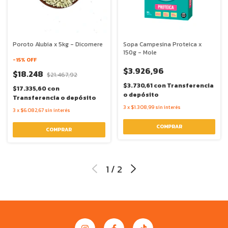
Poroto Alubia x 5kg - Dicomere
Sopa Campesina Proteica x
150g - Mole
-
15
% OFF
$3.926,96
$18.248
$21.467,92
$3.730,61
con
Transferencia
$17.335,60
con
o depósito
Transferencia o depósito
3
x
$1.308,99
sin interés
3
x
$6.082,67
sin interés
1
/
2