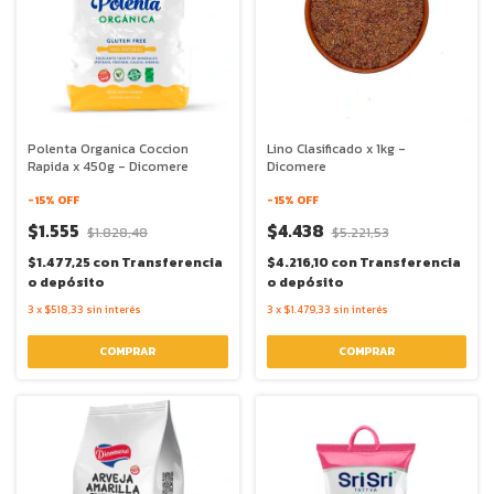
Polenta Organica Coccion
Lino Clasificado x 1kg -
Rapida x 450g - Dicomere
Dicomere
-
15
% OFF
-
15
% OFF
$1.555
$4.438
$1.828,48
$5.221,53
$1.477,25
con
Transferencia
$4.216,10
con
Transferencia
o depósito
o depósito
3
x
$518,33
sin interés
3
x
$1.479,33
sin interés