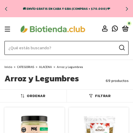
🚚 ENVÍO GRATIS EN CABA Y GBA (COMPRAS + $70.000) 💸
0
Inicio
>
CATEGORIAS
>
ALACENA
>
Arroz y Legumbres
Arroz y Legumbres
69 productos
ORDENAR
FILTRAR