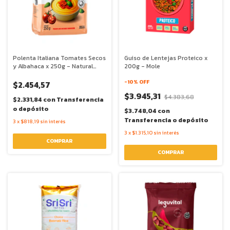
Polenta Italiana Tomates Secos
Guiso de Lentejas Proteico x
y Albahaca x 250g - Natural
200g - Mole
Pop
-
10
% OFF
$2.454,57
$3.945,31
$4.383,68
$2.331,84
con
Transferencia
o depósito
$3.748,04
con
Transferencia o depósito
3
x
$818,19
sin interés
3
x
$1.315,10
sin interés