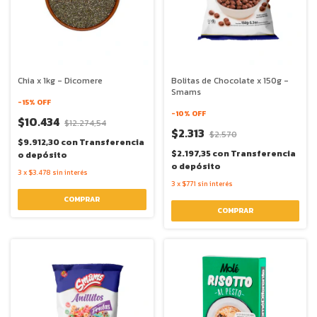
Chia x 1kg - Dicomere
Bolitas de Chocolate x 150g -
Smams
-
15
% OFF
-
10
% OFF
$10.434
$12.274,54
$2.313
$2.570
$9.912,30
con
Transferencia
$2.197,35
con
Transferencia
o depósito
o depósito
3
x
$3.478
sin interés
3
x
$771
sin interés