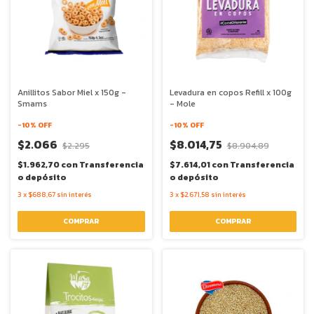
Anillitos Sabor Miel x 150g -
Levadura en copos Refill x 100g
Smams
- Mole
-
10
% OFF
-
10
% OFF
$2.066
$8.014,75
$2.295
$8.904,89
$1.962,70
con
Transferencia
$7.614,01
con
Transferencia
o depósito
o depósito
3
x
$688,67
sin interés
3
x
$2.671,58
sin interés