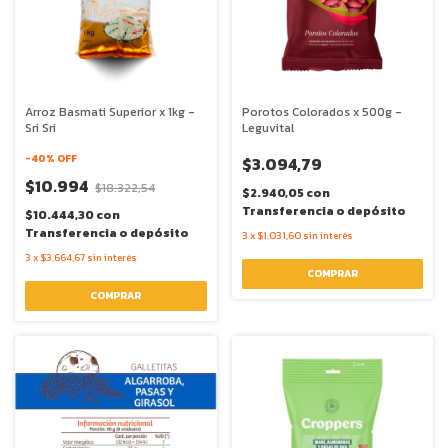
Arroz Basmati Superior x 1kg -
Porotos Colorados x 500g -
Sri Sri
Leguvital
-
40
% OFF
$3.094,79
$10.994
$18.322,54
$2.940,05
con
Transferencia o depósito
$10.444,30
con
Transferencia o depósito
3
x
$1.031,60
sin interés
3
x
$3.664,67
sin interés