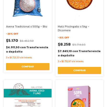
Avena Tradicional x 500g - Bio
Maiz Piscingallo x 5kg -
Dicomere
-
20
% OFF
-
15
% OFF
$5.170
$6.462,50
$8.258
$9.714,69
$4.911,50
con
Transferencia
$7.845,10
con
Transferencia
o depósito
o depósito
3
x
$1.723,33
sin interés
3
x
$2.752,67
sin interés