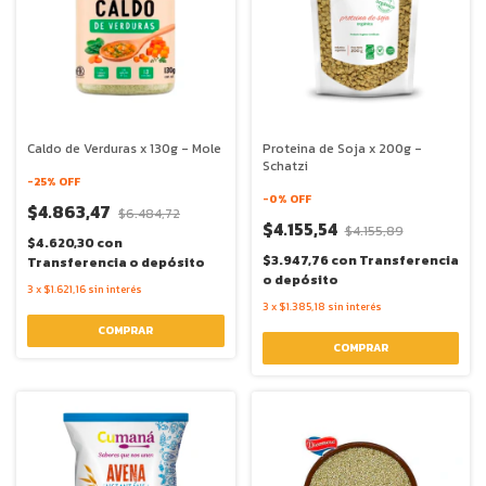
Caldo de Verduras x 130g - Mole
Proteina de Soja x 200g -
Schatzi
-
25
% OFF
-
0
% OFF
$4.863,47
$6.484,72
$4.155,54
$4.155,89
$4.620,30
con
$3.947,76
con
Transferencia
Transferencia o depósito
o depósito
3
x
$1.621,16
sin interés
3
x
$1.385,18
sin interés