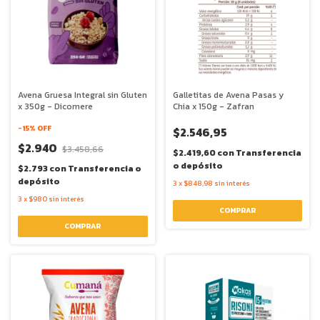
Avena Gruesa Integral sin Gluten
Galletitas de Avena Pasas y
x 350g - Dicomere
Chia x 150g - Zafran
-
15
% OFF
$2.546,95
$2.940
$3.458,66
$2.419,60
con
Transferencia
o depósito
$2.793
con
Transferencia o
depósito
3
x
$848,98
sin interés
3
x
$980
sin interés