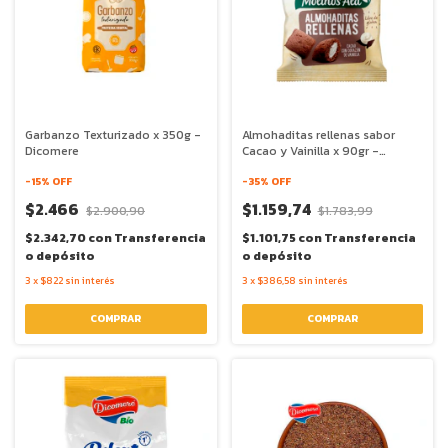
Garbanzo Texturizado x 350g -
Almohaditas rellenas sabor
Dicomere
Cacao y Vainilla x 90gr -
Molinos Ala
-
15
% OFF
-
35
% OFF
$2.466
$1.159,74
$2.900,90
$1.783,99
$2.342,70
con
Transferencia
$1.101,75
con
Transferencia
o depósito
o depósito
3
x
$822
sin interés
3
x
$386,58
sin interés