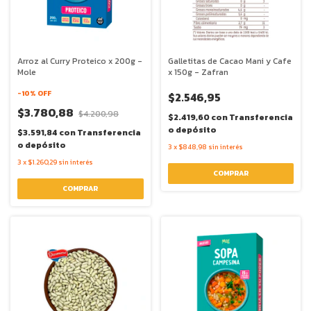
Arroz al Curry Proteico x 200g -
Galletitas de Cacao Mani y Cafe
Mole
x 150g - Zafran
-
10
% OFF
$2.546,95
$3.780,88
$4.200,98
$2.419,60
con
Transferencia
o depósito
$3.591,84
con
Transferencia
o depósito
3
x
$848,98
sin interés
3
x
$1.260,29
sin interés