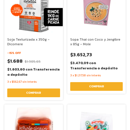
Soja Texturizada x 350g -
Sopa Thai con Coco y Jengibre
Dicomere
x 85g - Mole
-
15
% OFF
$3.652,73
$1.688
$1.985,65
$3.470,09
con
Transferencia o depósito
$1.603,60
con
Transferencia
o depósito
3
x
$1.217,58
sin interés
3
x
$562,67
sin interés