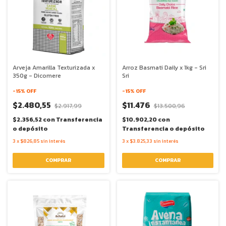
Arveja Amarilla Texturizada x
Arroz Basmati Daily x 1kg - Sri
350g - Dicomere
Sri
-
15
% OFF
-
15
% OFF
$2.480,55
$11.476
$2.917,99
$13.500,96
$2.356,52
con
Transferencia
$10.902,20
con
o depósito
Transferencia o depósito
3
x
$826,85
sin interés
3
x
$3.825,33
sin interés