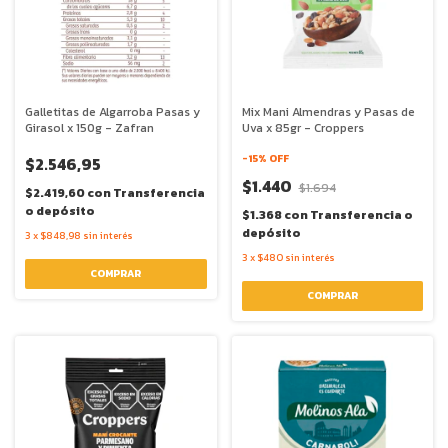
Galletitas de Algarroba Pasas y
Mix Mani Almendras y Pasas de
Girasol x 150g - Zafran
Uva x 85gr - Croppers
-
15
% OFF
$2.546,95
$1.440
$1.694
$2.419,60
con
Transferencia
o depósito
$1.368
con
Transferencia o
depósito
3
x
$848,98
sin interés
3
x
$480
sin interés