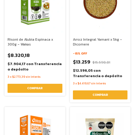
Risoni de Alubia Espinaca x
Arroz Integral Yamani x 5kg -
300g - Wakas
Dicomere
-
15
% OFF
$8.320,18
$13.259
$15.598,81
$7.904,17
con
Transferencia
o depósito
$12.596,05
con
Transferencia o depósito
3
x
$2.773,39
sin interés
3
x
$4.419,67
sin interés