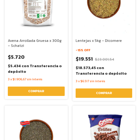
Avena Arrollada Gruesa x 300g
Lentejas x 5kg - Dicomere
- Schatzi
-
15
% OFF
$5.720
$19.551
$23.001,54
$5.434
con
Transferencia o
$18.573,45
con
depósito
Transferencia o depósito
3
x
$1.906,67
sin interés
3
x
$6.517
sin interés