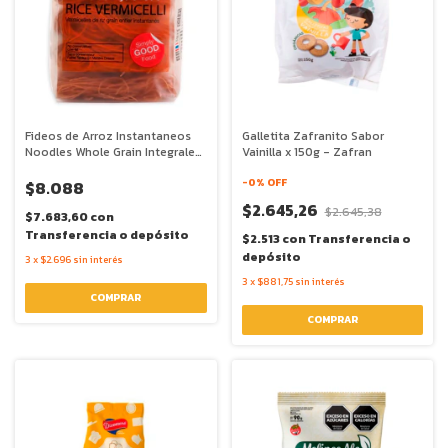
Fideos de Arroz Instantaneos
Galletita Zafranito Sabor
Noodles Whole Grain Integrales
Vainilla x 150g - Zafran
x 225g - Mama
-
0
% OFF
$8.088
$2.645,26
$2.645,38
$7.683,60
con
Transferencia o depósito
$2.513
con
Transferencia o
depósito
3
x
$2.696
sin interés
3
x
$881,75
sin interés