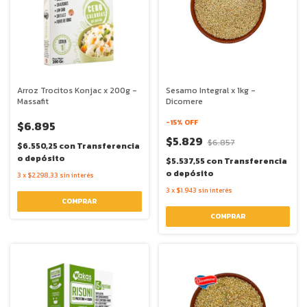
Arroz Trocitos Konjac x 200g -
Sesamo Integral x 1kg -
Massafit
Dicomere
-
15
% OFF
$6.895
$5.829
$6.857
$6.550,25
con
Transferencia
o depósito
$5.537,55
con
Transferencia
o depósito
3
x
$2.298,33
sin interés
3
x
$1.943
sin interés