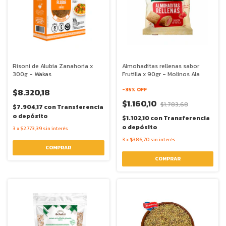
Risoni de Alubia Zanahoria x
Almohaditas rellenas sabor
300g - Wakas
Frutilla x 90gr - Molinos Ala
-
35
% OFF
$8.320,18
$1.160,10
$1.783,68
$7.904,17
con
Transferencia
o depósito
$1.102,10
con
Transferencia
o depósito
3
x
$2.773,39
sin interés
3
x
$386,70
sin interés