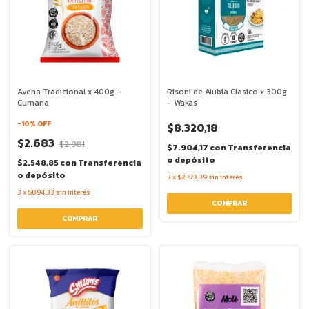
Avena Tradicional x 400g -
Risoni de Alubia Clasico x 300g
Cumana
- Wakas
-
10
% OFF
$8.320,18
$2.683
$2.981
$7.904,17
con
Transferencia
o depósito
$2.548,85
con
Transferencia
o depósito
3
x
$2.773,39
sin interés
3
x
$894,33
sin interés