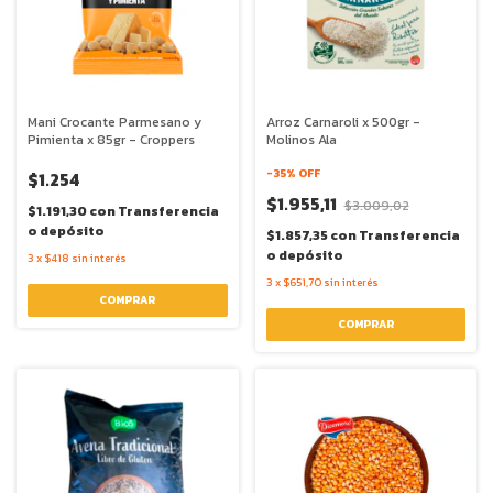
Mani Crocante Parmesano y
Arroz Carnaroli x 500gr -
Pimienta x 85gr - Croppers
Molinos Ala
-
35
% OFF
$1.254
$1.955,11
$3.009,02
$1.191,30
con
Transferencia
o depósito
$1.857,35
con
Transferencia
o depósito
3
x
$418
sin interés
3
x
$651,70
sin interés