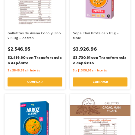
Galletitas de Avena Coco y Lino
Sopa Thai Proteica x 85g -
x 150g - Zafran
Mole
$2.546,95
$3.926,96
$2.419,60
con
Transferencia
$3.730,61
con
Transferencia
o depósito
o depósito
3
x
$848,98
sin interés
3
x
$1.308,99
sin interés