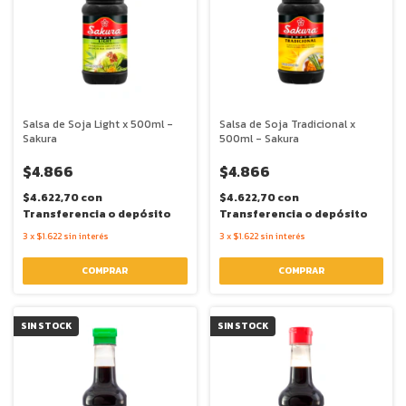
Salsa de Soja Light x 500ml -
Salsa de Soja Tradicional x
Sakura
500ml - Sakura
$4.866
$4.866
$4.622,70
con
$4.622,70
con
Transferencia o depósito
Transferencia o depósito
3
x
$1.622
sin interés
3
x
$1.622
sin interés
SIN STOCK
SIN STOCK