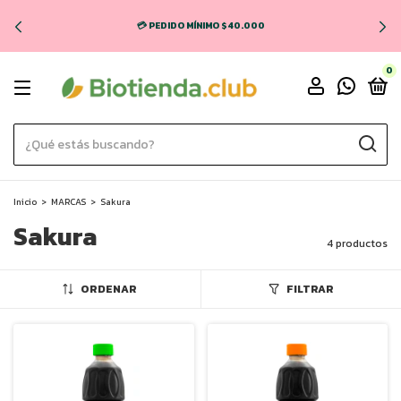
💳 PEDIDO MÍNIMO $40.000
0
Inicio
>
MARCAS
>
Sakura
Sakura
4 productos
ORDENAR
FILTRAR