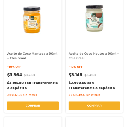
Aceite de Coco Manteca x 90ml
Aceite de Coco Neutro x 90ml -
- Chia Graal
Chia Graal
-
10
% OFF
-
10
% OFF
$3.364
$3.148
$3.738
$3.498
$3.195,80
con
Transferencia
$2.990,60
con
o depósito
Transferencia o depósito
3
x
$1.121,33
sin interés
3
x
$1.049,33
sin interés