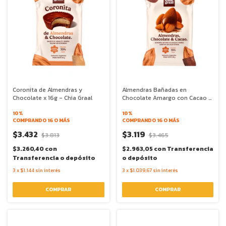
Coronita de Almendras y
Almendras Bañadas en
Chocolate x 16g - Chia Graal
Chocolate Amargo con Cacao x
30g - Chia Graal
10%
10%
COMPRANDO 16 O MÁS
COMPRANDO 16 O MÁS
$3.432
$3.119
$3.813
$3.465
$3.260,40
con
$2.963,05
con
Transferencia
Transferencia o depósito
o depósito
3
x
$1.144
sin interés
3
x
$1.039,67
sin interés