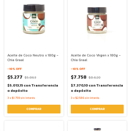
Aceite de Coco Neutro x 180g -
Aceite de Coco Virgen x 180g -
Chia Graal
Chia Graal
-
10
% OFF
-
10
% OFF
$5.277
$7.758
$5.863
$8.620
$5.013,15
con
Transferencia
$7.370,10
con
Transferencia
o depósito
o depósito
3
x
$1.759
sin interés
3
x
$2.586
sin interés