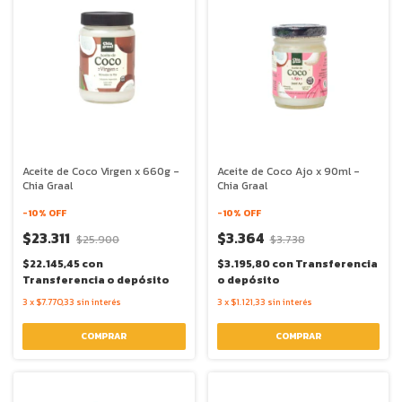
Aceite de Coco Virgen x 660g -
Aceite de Coco Ajo x 90ml -
Chia Graal
Chia Graal
-
10
% OFF
-
10
% OFF
$23.311
$3.364
$25.900
$3.738
$22.145,45
con
$3.195,80
con
Transferencia
Transferencia o depósito
o depósito
3
x
$7.770,33
sin interés
3
x
$1.121,33
sin interés