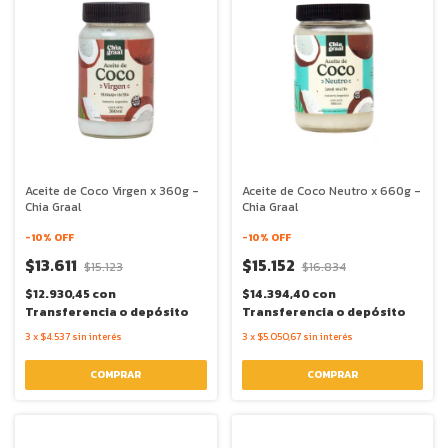
Aceite de Coco Virgen x 360g -
Aceite de Coco Neutro x 660g -
Chia Graal
Chia Graal
-
10
% OFF
-
10
% OFF
$13.611
$15.152
$15.123
$16.834
$12.930,45
con
$14.394,40
con
Transferencia o depósito
Transferencia o depósito
3
x
$4.537
sin interés
3
x
$5.050,67
sin interés