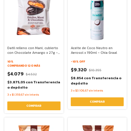
Datil relleno con Mani, cubierto
Aceite de Coco Neutro en
con Chocolate Amargo x 27g -
Aerosol x 190ml - Chia Graal
Chia Graal
10%
-
10
% OFF
COMPRANDO 12 O MÁS
$9.320
$10.355
$4.079
$4.532
$8.854
con
Transferencia o
$3.875,05
con
Transferencia
depósito
o depósito
3
x
$3.106,67
sin interés
3
x
$1.359,67
sin interés