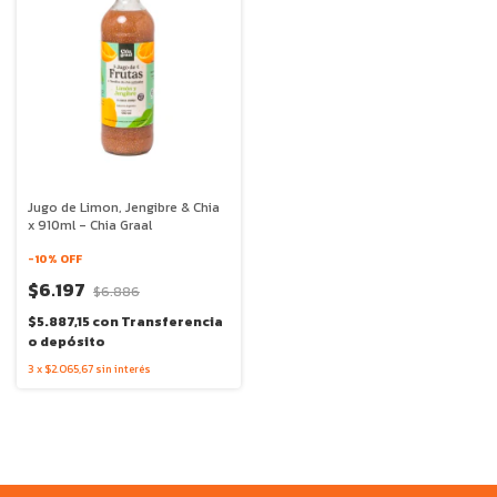
Jugo de Limon, Jengibre & Chia
x 910ml - Chia Graal
-
10
% OFF
$6.197
$6.886
$5.887,15
con
Transferencia
o depósito
3
x
$2.065,67
sin interés