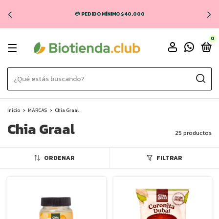
🚚 ENVÍO GRATIS EN CABA Y GBA (COMPRAS + $70.000) 💸
0
Inicio
>
MARCAS
>
Chia Graal
Chia Graal
25 productos
ORDENAR
FILTRAR