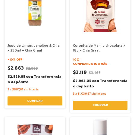
Jugo de Limon, Jengibre & Chia
Coronita de Mani y chocolate x
x 250ml - Chia Graal
18g - Chia Graal
-
10
% OFF
10%
COMPRANDO 16 O MÁS
$2.663
$2.959
$3.119
$3.465
$2.529,85
con
Transferencia
$2.963,05
con
Transferencia
o depósito
o depósito
3
x
$887,67
sin interés
3
x
$1.039,67
sin interés