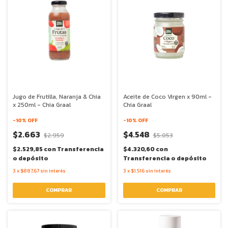
Jugo de Frutilla, Naranja & Chia
Aceite de Coco Virgen x 90ml -
x 250ml - Chia Graal
Chia Graal
-
10
% OFF
-
10
% OFF
$2.663
$4.548
$2.959
$5.053
$2.529,85
con
Transferencia
$4.320,60
con
o depósito
Transferencia o depósito
3
x
$887,67
sin interés
3
x
$1.516
sin interés