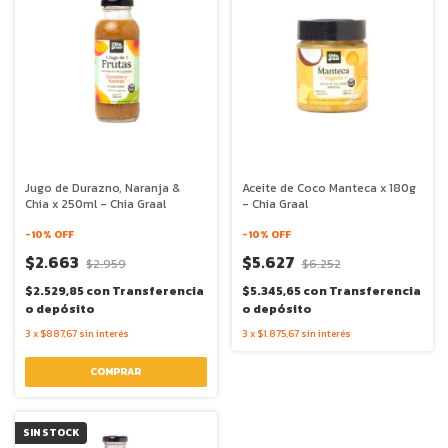
Jugo de Durazno, Naranja &
Aceite de Coco Manteca x 180g
Chia x 250ml - Chia Graal
- Chia Graal
-
10
% OFF
-
10
% OFF
$2.663
$5.627
$2.959
$6.252
$2.529,85
con
Transferencia
$5.345,65
con
Transferencia
o depósito
o depósito
3
x
$887,67
sin interés
3
x
$1.875,67
sin interés
SIN STOCK