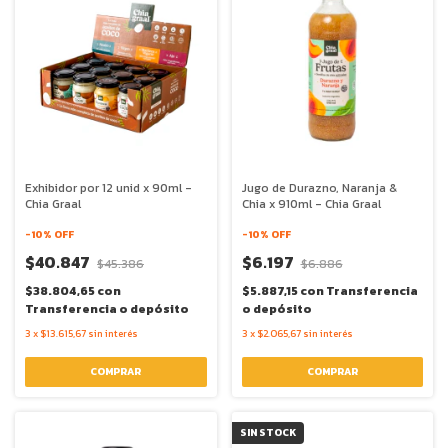
Exhibidor por 12 unid x 90ml -
Jugo de Durazno, Naranja &
Chia Graal
Chia x 910ml - Chia Graal
-
10
% OFF
-
10
% OFF
$40.847
$6.197
$45.386
$6.886
$38.804,65
con
$5.887,15
con
Transferencia
Transferencia o depósito
o depósito
3
x
$13.615,67
sin interés
3
x
$2.065,67
sin interés
SIN STOCK