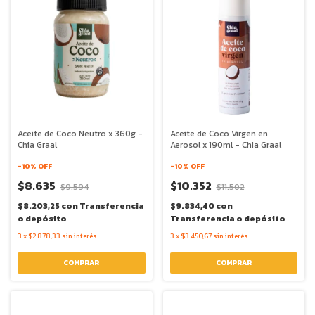
Aceite de Coco Neutro x 360g -
Aceite de Coco Virgen en
Chia Graal
Aerosol x 190ml - Chia Graal
-
10
% OFF
-
10
% OFF
$8.635
$10.352
$9.594
$11.502
$8.203,25
con
Transferencia
$9.834,40
con
o depósito
Transferencia o depósito
3
x
$2.878,33
sin interés
3
x
$3.450,67
sin interés