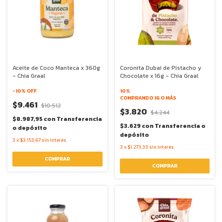
Aceite de Coco Manteca x 360g
Coronita Dubai de Pistacho y
- Chia Graal
Chocolate x 16g - Chia Graal
-
10
% OFF
10%
COMPRANDO 16 O MÁS
$9.461
$10.512
$3.820
$4.244
$8.987,95
con
Transferencia
$3.629
con
Transferencia o
o depósito
depósito
3
x
$3.153,67
sin interés
3
x
$1.273,33
sin interés