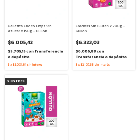
Galletita Choco Chips Sin
Crackers Sin Gluten x 200g -
Azucar x 150g - Gullon
Gullon
$6.005,42
$6.323,03
$5.705,15
con
Transferencia
$6.006,88
con
o depósito
Transferencia o depósito
3
x
$2.001,81
sin interés
3
x
$2.107,68
sin interés
SIN STOCK