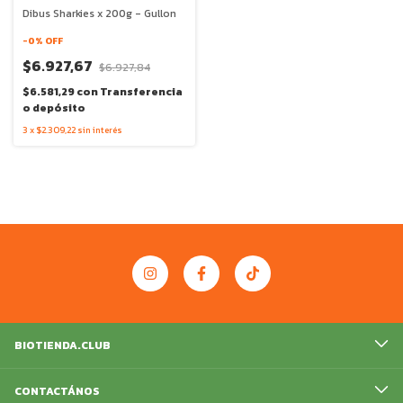
Dibus Sharkies x 200g - Gullon
-
0
% OFF
$6.927,67
$6.927,84
$6.581,29
con
Transferencia
o depósito
3
x
$2.309,22
sin interés
BIOTIENDA.CLUB
CONTACTÁNOS