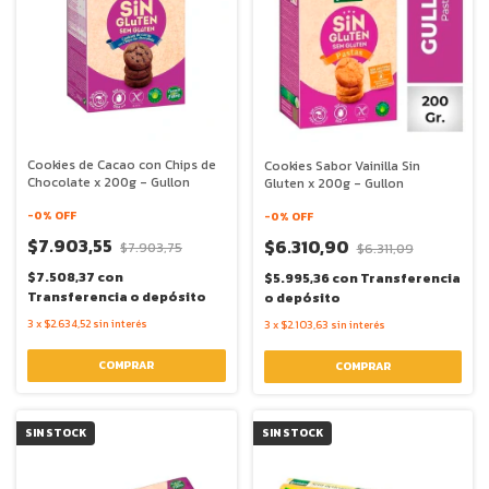
Cookies de Cacao con Chips de
Cookies Sabor Vainilla Sin
Chocolate x 200g - Gullon
Gluten x 200g - Gullon
-
0
% OFF
-
0
% OFF
$7.903,55
$6.310,90
$7.903,75
$6.311,09
$7.508,37
con
$5.995,36
con
Transferencia
Transferencia o depósito
o depósito
3
x
$2.634,52
sin interés
3
x
$2.103,63
sin interés
SIN STOCK
SIN STOCK