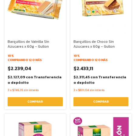
Barquillos de Vainilla Sin
Barquillos de Choco Sin
Azucares x 60g - Gullon
Azucares x 60g - Gullon
10%
10%
COMPRANDO 12 O MÁS
COMPRANDO 12 O MÁS
$2.239,04
$2.433,11
$2.127,09
con
Transferencia
$2.311,45
con
Transferencia
o depósito
o depósito
3
x
$746,35
sin interés
3
x
$811,04
sin interés