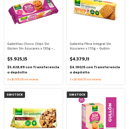
Galletitas Choco Chips Sin
Galletita Fibra Integral Sin
Gluten Sin Azucares x 130g -
Azucares x 170g - Gullon
Gullon
$5.925,15
$4.379,11
$5.628,89
con
Transferencia
$4.160,15
con
Transferencia
o depósito
o depósito
3
x
$1.975,05
sin interés
3
x
$1.459,70
sin interés
SIN STOCK
SIN STOCK