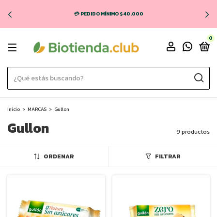
💳 PEDIDO MÍNIMO $40.000
0
Inicio
>
MARCAS
>
Gullon
Gullon
9 productos
ORDENAR
FILTRAR