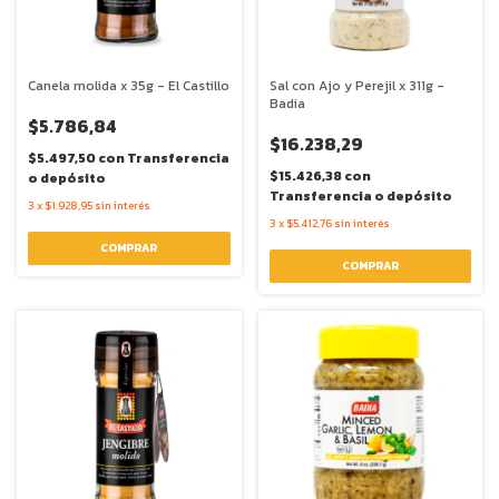
Canela molida x 35g - El Castillo
Sal con Ajo y Perejil x 311g -
Badia
$5.786,84
$16.238,29
$5.497,50
con
Transferencia
$15.426,38
con
o depósito
Transferencia o depósito
3
x
$1.928,95
sin interés
3
x
$5.412,76
sin interés