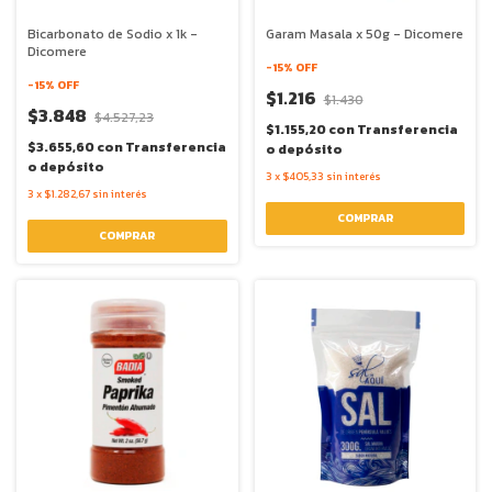
Bicarbonato de Sodio x 1k -
Garam Masala x 50g - Dicomere
Dicomere
-
15
% OFF
-
15
% OFF
$1.216
$1.430
$3.848
$4.527,23
$1.155,20
con
Transferencia
$3.655,60
con
Transferencia
o depósito
o depósito
3
x
$405,33
sin interés
3
x
$1.282,67
sin interés