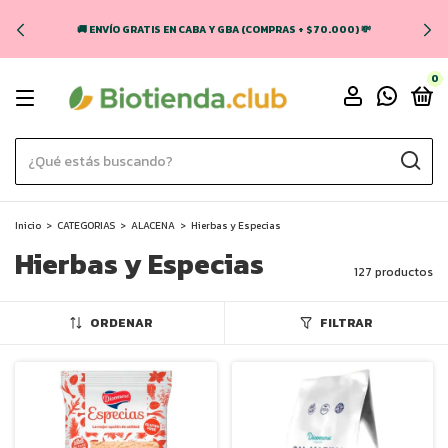
🚚 ENVÍO GRATIS EN CABA Y GBA (COMPRAS + $70.000) 💸
0
Inicio
>
CATEGORIAS
>
ALACENA
>
Hierbas y Especias
Hierbas y Especias
127 productos
ORDENAR
FILTRAR