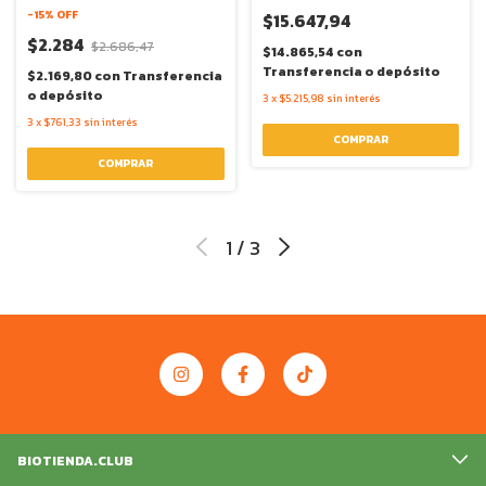
-
15
% OFF
$15.647,94
$2.284
$2.686,47
$14.865,54
con
Transferencia o depósito
$2.169,80
con
Transferencia
o depósito
3
x
$5.215,98
sin interés
3
x
$761,33
sin interés
1
/
3
BIOTIENDA.CLUB