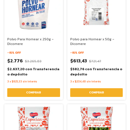
Polvo Para Hornear x 250g -
Polvo para Hornear x 50g -
Dicomere
Dicomere
-
15
% OFF
-
15
% OFF
$2.776
$613,43
$3.265,83
$721,47
$2.637,20
con
Transferencia
$582,76
con
Transferencia o
o depósito
depósito
3
x
$925,33
sin interés
3
x
$204,48
sin interés