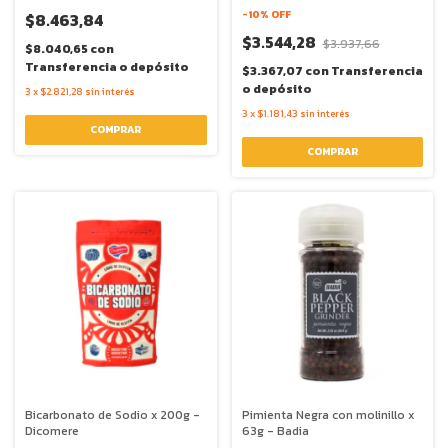
-
10
% OFF
$8.463,84
$3.544,28
$3.937,66
$8.040,65
con
Transferencia o depósito
$3.367,07
con
Transferencia
o depósito
3
x
$2.821,28
sin interés
3
x
$1.181,43
sin interés
Bicarbonato de Sodio x 200g -
Pimienta Negra con molinillo x
Dicomere
63g - Badia