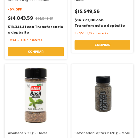
Grano x 45g - El Castillo
Badia
-
0
% OFF
$15.549,56
$14.043,59
$14.043,81
$14.772,08
con
Transferencia o depósito
$13.341,41
con
Transferencia
o depósito
3
x
$5.183,19
sin interés
3
x
$4.681,20
sin interés
Albahaca x 23g - Badia
Sazonador Fajitas x 120g - Mole