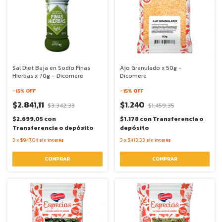
Sal Diet Baja en Sodio Finas
Ajo Granulado x 50g -
Hierbas x 70g - Dicomere
Dicomere
-
15
% OFF
-
15
% OFF
$2.841,11
$1.240
$3.342,33
$1.459,35
$2.699,05
con
$1.178
con
Transferencia o
Transferencia o depósito
depósito
3
x
$947,04
sin interés
3
x
$413,33
sin interés