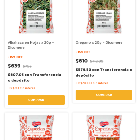
Albahaca en Hojas x 20g -
Oregano x 20g - Dicomere
Dicomere
-
15
% OFF
-
15
% OFF
$610
$717,89
$639
$752
$579,50
con
Transferencia o
$607,05
con
Transferencia
depósito
o depósito
3
x
$203,33
sin interés
3
x
$213
sin interés