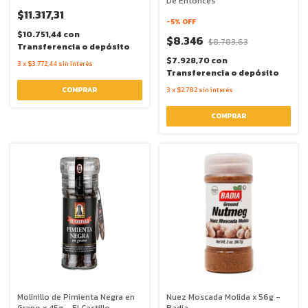
De Entonces
$11.317,31
-
5
% OFF
$10.751,44
con
$8.346
$8.783,63
Transferencia o depósito
$7.928,70
con
3
x
$3.772,44
sin interés
Transferencia o depósito
3
x
$2.782
sin interés
Molinillo de Pimienta Negra en
Nuez Moscada Molida x 56g -