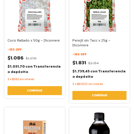
Coco Rallado x 50g - Dicomere
Perejil sin Tacc x 25g -
Dicomere
-
15
% OFF
-
15
% OFF
$1.086
$1.278
$1.831
$2.154
$1.031,70
con
Transferencia
$1.739,45
con
Transferencia
o depósito
o depósito
3
x
$362
sin interés
3
x
$610,33
sin interés