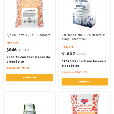
Ajo en Polvo x 50g - Dicomere
Sal Marina Fina 100% Natural x
450g - Dicomere
-
15
% OFF
-
15
% OFF
$846
$994,11
$1.607
$1.890
$803,70
con
Transferencia
$1.526,65
con
Transferencia
o depósito
o depósito
3
x
$282
sin interés
3
x
$535,67
sin interés