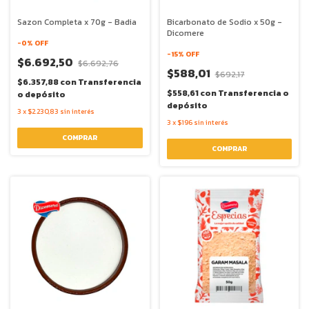
Sazon Completa x 70g - Badia
Bicarbonato de Sodio x 50g -
Dicomere
-
0
% OFF
-
15
% OFF
$6.692,50
$6.692,76
$588,01
$692,17
$6.357,88
con
Transferencia
$558,61
con
Transferencia o
o depósito
depósito
3
x
$2.230,83
sin interés
3
x
$196
sin interés