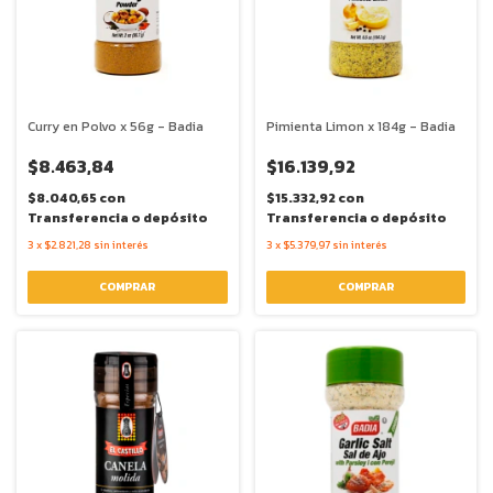
Curry en Polvo x 56g - Badia
Pimienta Limon x 184g - Badia
$8.463,84
$16.139,92
$8.040,65
con
$15.332,92
con
Transferencia o depósito
Transferencia o depósito
3
x
$2.821,28
sin interés
3
x
$5.379,97
sin interés