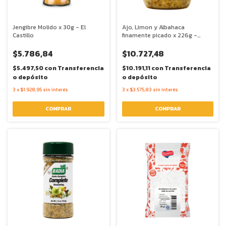
Jengibre Molido x 30g - El
Ajo, Limon y Albahaca
Castillo
finamente picado x 226g -
Badia
$5.786,84
$10.727,48
$5.497,50
con
Transferencia
$10.191,11
con
Transferencia
o depósito
o depósito
3
x
$1.928,95
sin interés
3
x
$3.575,83
sin interés