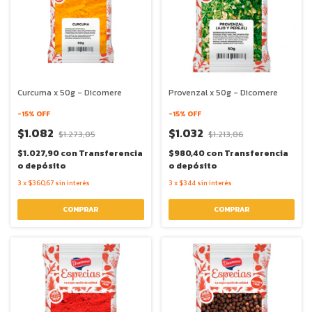
Curcuma x 50g - Dicomere
Provenzal x 50g - Dicomere
-
15
% OFF
-
15
% OFF
$1.082
$1.032
$1.273,05
$1.213,86
$1.027,90
con
Transferencia
$980,40
con
Transferencia
o depósito
o depósito
3
x
$360,67
sin interés
3
x
$344
sin interés