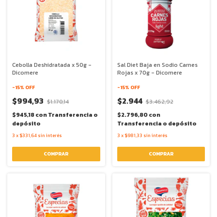
Cebolla Deshidratada x 50g -
Sal Diet Baja en Sodio Carnes
Dicomere
Rojas x 70g - Dicomere
-
15
% OFF
-
15
% OFF
$994,93
$2.944
$1.170,14
$3.462,92
$945,18
con
Transferencia o
$2.796,80
con
depósito
Transferencia o depósito
3
x
$331,64
sin interés
3
x
$981,33
sin interés