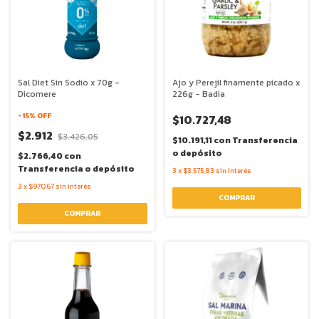
Sal Diet Sin Sodio x 70g -
Ajo y Perejil finamente picado x
Dicomere
226g - Badia
-
15
% OFF
$10.727,48
$2.912
$3.426,05
$10.191,11
con
Transferencia
o depósito
$2.766,40
con
Transferencia o depósito
3
x
$3.575,83
sin interés
3
x
$970,67
sin interés