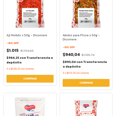
Aji Molido x 50g - Dicomere
Adobo para Pizza x 50g -
Dicomere
-
15
% OFF
-
15
% OFF
$1.015
$1.194,65
$940,04
$1.105,74
$964,25
con
Transferencia o
$893,04
con
Transferencia
depósito
o depósito
3
x
$338,33
sin interés
3
x
$313,35
sin interés