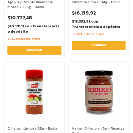
Ajo y Aji Picante finamente
Pimienta Lima x 184g - Badia
picado x 226g - Badia
$16.139,92
$10.727,48
$15.332,92
con
$10.191,11
con
Transferencia
Transferencia o depósito
o depósito
3
x
$5.379,97
sin interés
3
x
$3.575,83
sin interés
Chile con Limon x 85g - Badia
Merken Chileno x 40g - Recetas