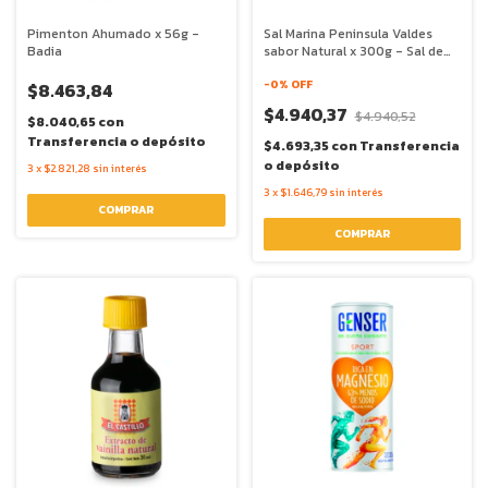
Pimenton Ahumado x 56g -
Sal Marina Peninsula Valdes
Badia
sabor Natural x 300g - Sal de
Aqui
-
0
% OFF
$8.463,84
$4.940,37
$4.940,52
$8.040,65
con
Transferencia o depósito
$4.693,35
con
Transferencia
o depósito
3
x
$2.821,28
sin interés
3
x
$1.646,79
sin interés