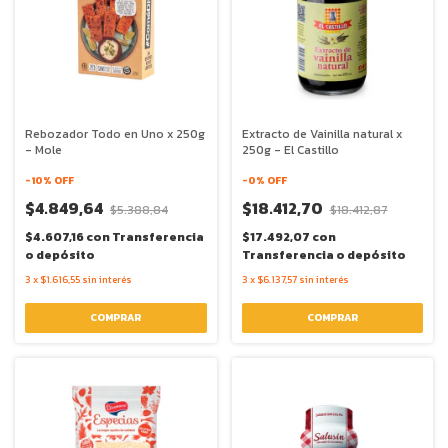
Rebozador Todo en Uno x 250g
Extracto de Vainilla natural x
- Mole
250g - El Castillo
-
10
% OFF
-
0
% OFF
$4.849,64
$18.412,70
$5.388,84
$18.412,87
$4.607,16
con
Transferencia
$17.492,07
con
o depósito
Transferencia o depósito
3
x
$1.616,55
sin interés
3
x
$6.137,57
sin interés