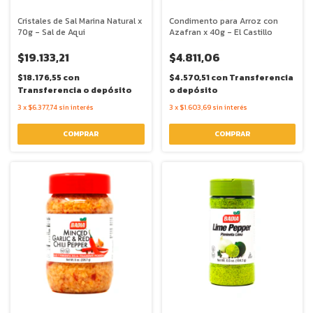
Cristales de Sal Marina Natural x
Condimento para Arroz con
70g - Sal de Aqui
Azafran x 40g - El Castillo
$19.133,21
$4.811,06
$18.176,55
con
$4.570,51
con
Transferencia
Transferencia o depósito
o depósito
3
x
$6.377,74
sin interés
3
x
$1.603,69
sin interés