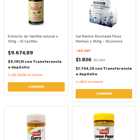
Extracto de Vainilla natural x
Sal Marina Ahumada Finas
100g - El Castillo
Hierbas x 450g - Dicomere
-
15
% OFF
$9.674,89
$1.836
$2.160
$9.191,15
con
Transferencia
o depósito
$1.744,20
con
Transferencia
o depósito
3
x
$3.224,96
sin interés
3
x
$612
sin interés