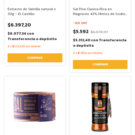
Extracto de Vainilla natural x
Sal Fina Clasica Rica en
30g - El Castillo
Magnesio 43% Menos de Sodio
x 300g - Genser
-
15
% OFF
$6.397,20
$5.592
$6.578,97
$6.077,34
con
Transferencia o depósito
$5.312,40
con
Transferencia
o depósito
3
x
$2.132,40
sin interés
3
x
$1.864
sin interés