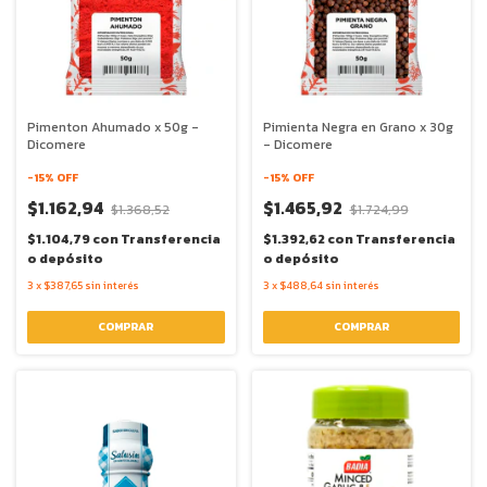
Pimenton Ahumado x 50g -
Pimienta Negra en Grano x 30g
Dicomere
- Dicomere
-
15
% OFF
-
15
% OFF
$1.162,94
$1.465,92
$1.368,52
$1.724,99
$1.104,79
con
Transferencia
$1.392,62
con
Transferencia
o depósito
o depósito
3
x
$387,65
sin interés
3
x
$488,64
sin interés