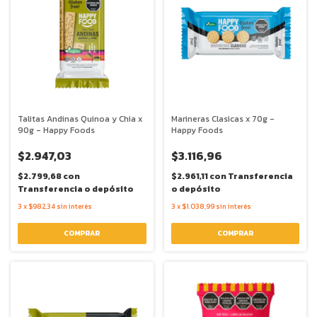
Talitas Andinas Quinoa y Chia x
Marineras Clasicas x 70g -
90g - Happy Foods
Happy Foods
$2.947,03
$3.116,96
$2.799,68
con
$2.961,11
con
Transferencia
Transferencia o depósito
o depósito
3
x
$982,34
sin interés
3
x
$1.038,99
sin interés