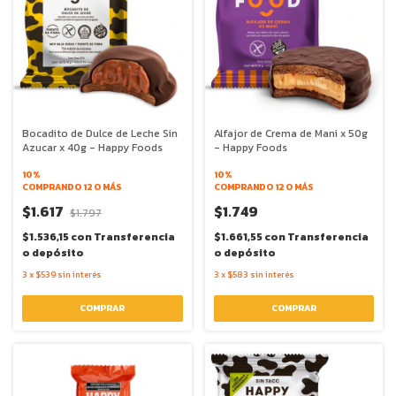
Bocadito de Dulce de Leche Sin
Alfajor de Crema de Mani x 50g
Azucar x 40g - Happy Foods
- Happy Foods
10%
10%
COMPRANDO 12 O MÁS
COMPRANDO 12 O MÁS
$1.617
$1.749
$1.797
$1.536,15
con
Transferencia
$1.661,55
con
Transferencia
o depósito
o depósito
3
x
$539
sin interés
3
x
$583
sin interés