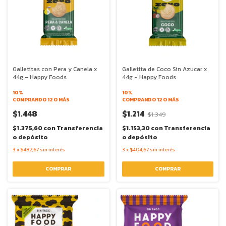
Galletitas con Pera y Canela x
Galletita de Coco Sin Azucar x
44g - Happy Foods
44g - Happy Foods
10%
10%
COMPRANDO 12 O MÁS
COMPRANDO 12 O MÁS
$1.448
$1.214
$1.349
$1.375,60
con
Transferencia
$1.153,30
con
Transferencia
o depósito
o depósito
3
x
$482,67
sin interés
3
x
$404,67
sin interés