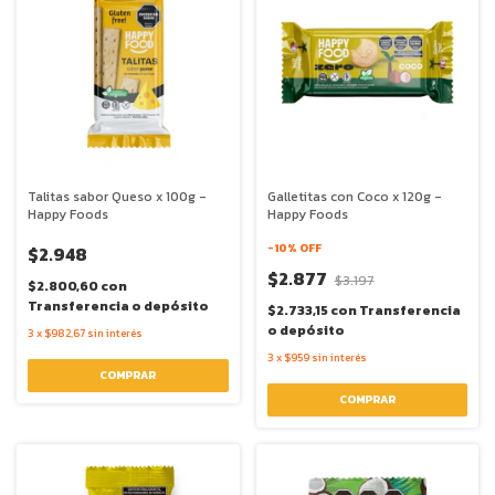
Talitas sabor Queso x 100g -
Galletitas con Coco x 120g -
Happy Foods
Happy Foods
-
10
% OFF
$2.948
$2.877
$3.197
$2.800,60
con
Transferencia o depósito
$2.733,15
con
Transferencia
o depósito
3
x
$982,67
sin interés
3
x
$959
sin interés