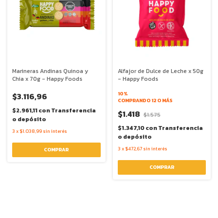
Marineras Andinas Quinoa y
Alfajor de Dulce de Leche x 50g
Chia x 70g - Happy Foods
- Happy Foods
10%
$3.116,96
COMPRANDO 12 O MÁS
$2.961,11
con
Transferencia
$1.418
$1.575
o depósito
$1.347,10
con
Transferencia
3
x
$1.038,99
sin interés
o depósito
3
x
$472,67
sin interés