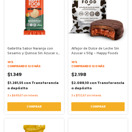
Galletita Sabor Naranja con
Alfajor de Dulce de Leche Sin
Sesamo y Quinoa Sin Azucar x
Azucar x 50g - Happy Foods
44g - Happy Foods
10%
10%
COMPRANDO 12 O MÁS
COMPRANDO 12 O MÁS
$1.349
$2.198
$1.281,55
con
Transferencia
$2.088,10
con
Transferencia
o depósito
o depósito
3
x
$449,67
sin interés
3
x
$732,67
sin interés