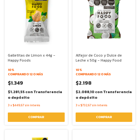
Galletitas de Limon x 44g -
Alfajor de Coco y Dulce de
Happy Foods
Leche x 50g - Happy Food
10%
10%
COMPRANDO 12 O MÁS
COMPRANDO 12 O MÁS
$1.349
$2.198
$1.281,55
con
Transferencia
$2.088,10
con
Transferencia
o depósito
o depósito
3
x
$449,67
sin interés
3
x
$732,67
sin interés