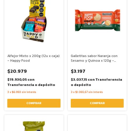
Alfajor Mixto x 200g (12u x caja)
Galletitas sabor Naranja con
- Happy Food
Sesamo y Quinoa x 120g -
Happy Foods
$20.979
$3.197
$19.930,05
con
$3.037,15
con
Transferencia
Transferencia o depósito
o depósito
3
x
$6.993
sin interés
3
x
$1.065,67
sin interés