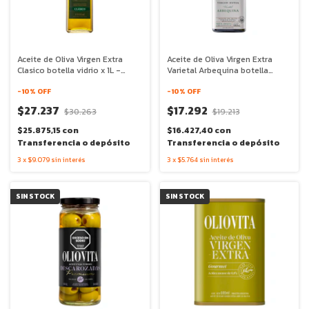
Aceite de Oliva Virgen Extra
Aceite de Oliva Virgen Extra
Clasico botella vidrio x 1L -
Varietal Arbequina botella
Oliovita
vidrio x 500ml - Oliovita
-
10
% OFF
-
10
% OFF
$27.237
$17.292
$30.263
$19.213
$25.875,15
con
$16.427,40
con
Transferencia o depósito
Transferencia o depósito
3
x
$9.079
sin interés
3
x
$5.764
sin interés
SIN STOCK
SIN STOCK