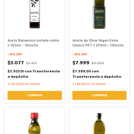
Aceto Balsamico botella vidrio
Aceite de Oliva Virgen Extra
x 250ml - Oliovita
Clasico PET x 250ml - Oliovita
-
10
% OFF
-
10
% OFF
$3.077
$7.999
$3.419
$8.888
$2.923,15
con
Transferencia
$7.599,05
con
o depósito
Transferencia o depósito
3
x
$1.025,67
sin interés
3
x
$2.666,33
sin interés