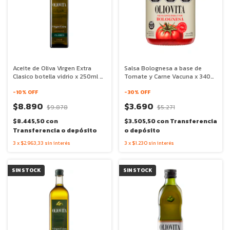
Aceite de Oliva Virgen Extra
Salsa Bolognesa a base de
Clasico botella vidrio x 250ml -
Tomate y Carne Vacuna x 340g
Oliovita
- Oliovita
-
10
% OFF
-
30
% OFF
$8.890
$3.690
$9.878
$5.271
$8.445,50
con
$3.505,50
con
Transferencia
Transferencia o depósito
o depósito
3
x
$2.963,33
sin interés
3
x
$1.230
sin interés
SIN STOCK
SIN STOCK