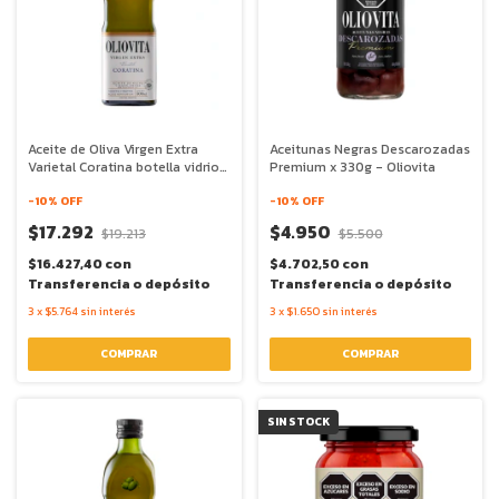
Aceite de Oliva Virgen Extra
Aceitunas Negras Descarozadas
Varietal Coratina botella vidrio x
Premium x 330g - Oliovita
500ml - Oliovita
-
10
% OFF
-
10
% OFF
$17.292
$4.950
$19.213
$5.500
$16.427,40
con
$4.702,50
con
Transferencia o depósito
Transferencia o depósito
3
x
$5.764
sin interés
3
x
$1.650
sin interés
SIN STOCK