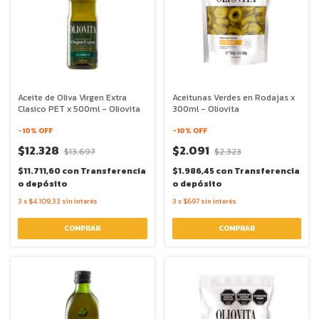
Aceite de Oliva Virgen Extra
Aceitunas Verdes en Rodajas x
Clasico PET x 500ml - Oliovita
300ml - Oliovita
-
10
% OFF
-
10
% OFF
$12.328
$2.091
$13.697
$2.323
$11.711,60
con
Transferencia
$1.986,45
con
Transferencia
o depósito
o depósito
3
x
$4.109,33
sin interés
3
x
$697
sin interés