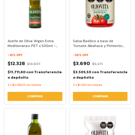
Aceite de Oliva Virgen Extra
Salsa Basilico a base de
Mediterraneo PET x 500ml -
Tomate Albahaca y Pimiento
Oliovita
Rojo x 340g - Oliovita
-
10
% OFF
-
30
% OFF
$12.328
$3.690
$13.697
$5.271
$11.711,60
con
Transferencia
$3.505,50
con
Transferencia
o depósito
o depósito
3
x
$4.109,33
sin interés
3
x
$1.230
sin interés