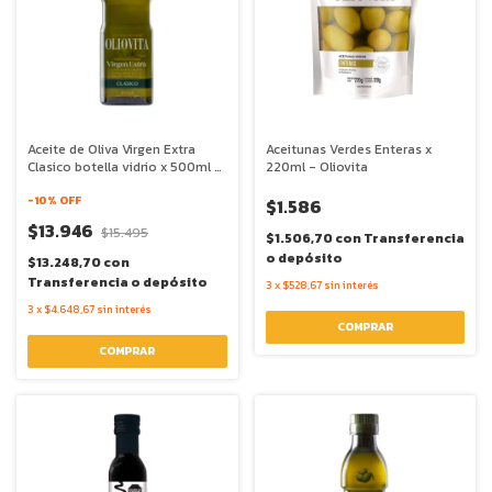
Aceite de Oliva Virgen Extra
Aceitunas Verdes Enteras x
Clasico botella vidrio x 500ml -
220ml - Oliovita
Oliovita
-
10
% OFF
$1.586
$13.946
$15.495
$1.506,70
con
Transferencia
o depósito
$13.248,70
con
Transferencia o depósito
3
x
$528,67
sin interés
3
x
$4.648,67
sin interés