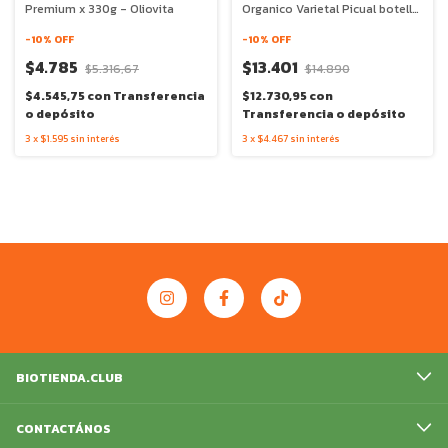
Premium x 330g - Oliovita
Organico Varietal Picual botella
vidrio x 250ml - Oliovita
-
10
% OFF
-
10
% OFF
$4.785
$13.401
$5.316,67
$14.890
$4.545,75
con
Transferencia
$12.730,95
con
o depósito
Transferencia o depósito
3
x
$1.595
sin interés
3
x
$4.467
sin interés
BIOTIENDA.CLUB
CONTACTÁNOS