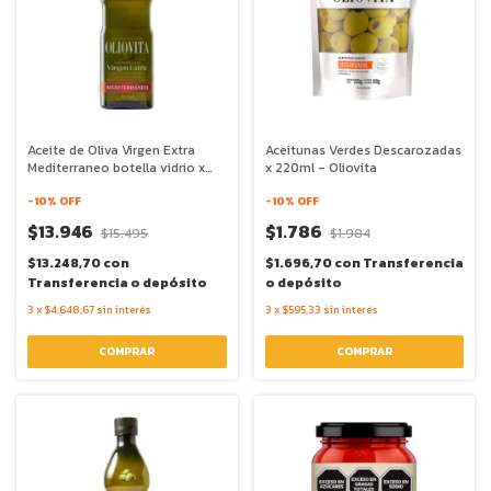
Aceite de Oliva Virgen Extra
Aceitunas Verdes Descarozadas
Mediterraneo botella vidrio x
x 220ml - Oliovita
500ml - Oliovita
-
10
% OFF
-
10
% OFF
$13.946
$1.786
$15.495
$1.984
$13.248,70
con
$1.696,70
con
Transferencia
Transferencia o depósito
o depósito
3
x
$4.648,67
sin interés
3
x
$595,33
sin interés