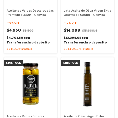
Aceitunas Verdes Descarozadas
Lata Aceite de Oliva Virgen Extra
Premium x 330g - Oliovita
Gourmet x 500ml - Oliovita
-
10
% OFF
-
10
% OFF
$4.950
$14.099
$5.500
$15.666,13
$4.702,50
con
$13.394,05
con
Transferencia o depósito
Transferencia o depósito
3
x
$1.650
sin interés
3
x
$4.699,67
sin interés
SIN STOCK
SIN STOCK
Aceitunas Verdes Enteras
Aceite de Oliva Virgen Extra