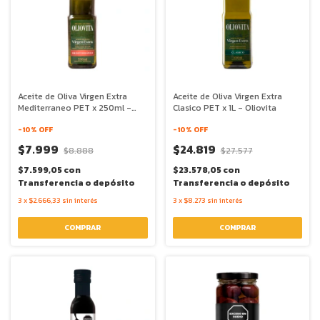
Aceite de Oliva Virgen Extra
Aceite de Oliva Virgen Extra
Mediterraneo PET x 250ml -
Clasico PET x 1L - Oliovita
Oliovita
-
10
% OFF
-
10
% OFF
$7.999
$24.819
$8.888
$27.577
$7.599,05
con
$23.578,05
con
Transferencia o depósito
Transferencia o depósito
3
x
$2.666,33
sin interés
3
x
$8.273
sin interés