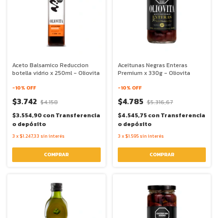
Aceto Balsamico Reduccion
Aceitunas Negras Enteras
botella vidrio x 250ml - Oliovita
Premium x 330g - Oliovita
-
10
% OFF
-
10
% OFF
$3.742
$4.785
$4.158
$5.316,67
$3.554,90
con
Transferencia
$4.545,75
con
Transferencia
o depósito
o depósito
3
x
$1.247,33
sin interés
3
x
$1.595
sin interés