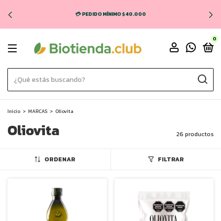
🚚 ENVÍO GRATIS EN CABA Y GBA (COMPRAS + $70.000) 💸
0
Inicio
>
MARCAS
>
Oliovita
Oliovita
26 productos
ORDENAR
FILTRAR