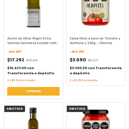
Aceite de Oliva Virgen Extra
Salsa Oliva a base de Tomate y
Varietal Genovesa botella vidrio
Aceituna x 340g - Oliovita
x 500ml - Oliovita
-
10
% OFF
-
30
% OFF
$17.292
$3.690
$19.213
$5.271
$16.427,40
con
$3.505,50
con
Transferencia
Transferencia o depósito
o depósito
3
x
$5.764
sin interés
3
x
$1.230
sin interés
SIN STOCK
SIN STOCK