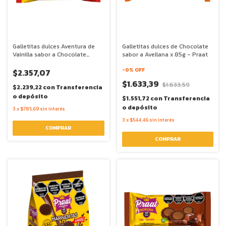
Galletitas dulces Aventura de
Galletitas dulces de Chocolate
Vainilla sabor a Chocolate
sabor a Avellana x 85g - Praat
Blanco y Frutos Rojos x 85g -
Praat
-
0
% OFF
$2.357,07
$1.633,39
$1.633,59
$2.239,22
con
Transferencia
o depósito
$1.551,72
con
Transferencia
o depósito
3
x
$785,69
sin interés
3
x
$544,46
sin interés