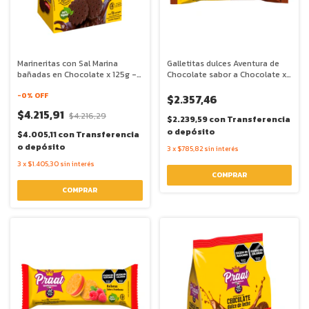
Marineritas con Sal Marina
Galletitas dulces Aventura de
bañadas en Chocolate x 125g -
Chocolate sabor a Chocolate x
Praat
85g - Praat
-
0
% OFF
$2.357,46
$4.215,91
$4.216,29
$2.239,59
con
Transferencia
o depósito
$4.005,11
con
Transferencia
o depósito
3
x
$785,82
sin interés
3
x
$1.405,30
sin interés