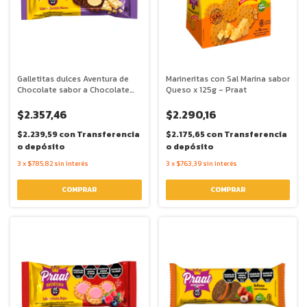
Galletitas dulces Aventura de
Marineritas con Sal Marina sabor
Chocolate sabor a Chocolate
Queso x 125g - Praat
Blanco x 85g - Praat
$2.357,46
$2.290,16
$2.239,59
con
Transferencia
$2.175,65
con
Transferencia
o depósito
o depósito
3
x
$785,82
sin interés
3
x
$763,39
sin interés