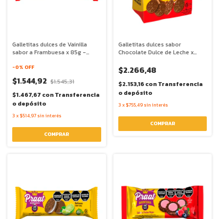
Galletitas dulces de Vainilla
Galletitas dulces sabor
sabor a Frambuesa x 85g -
Chocolate Dulce de Leche x
Praat
125g - Praat
-
0
% OFF
$2.266,48
$1.544,92
$1.545,31
$2.153,16
con
Transferencia
o depósito
$1.467,67
con
Transferencia
o depósito
3
x
$755,49
sin interés
3
x
$514,97
sin interés