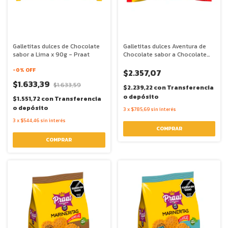
Galletitas dulces de Chocolate
Galletitas dulces Aventura de
sabor a Lima x 90g - Praat
Chocolate sabor a Chocolate
Blanco y Frutos Rojos x 85g -
-
0
% OFF
Praat
$2.357,07
$1.633,39
$1.633,59
$2.239,22
con
Transferencia
o depósito
$1.551,72
con
Transferencia
o depósito
3
x
$785,69
sin interés
3
x
$544,46
sin interés