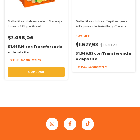
Galletitas dulces sabor Naranja
Galletitas dulces Tapitas para
Lima x 125g - Praat
Alfajores de Vainilla y Coco x
125g - Praat
-
0
% OFF
$2.058,06
$1.627,93
$1.628,22
$1.955,16
con
Transferencia
o depósito
$1.546,53
con
Transferencia
o depósito
3
x
$686,02
sin interés
3
x
$542,64
sin interés