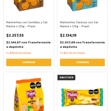
Marineritas con Semillas y Sal
Marineritas Clasicas con Sal
Marina x 125g - Praat
Marina x 125g - Praat
$2.257,55
$2.134,19
$2.144,67
con
Transferencia
$2.027,48
con
Transferencia
o depósito
o depósito
3
x
$752,52
sin interés
3
x
$711,40
sin interés
SIN STOCK