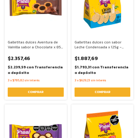
Galletitas dulces Aventura de
Galletitas dulces con sabor
Vainilla sabor a Chocolate x 85g
Leche Condensada x 125g -
- Praat
Praat
$2.357,46
$1.887,69
$2.239,59
con
Transferencia
$1.793,31
con
Transferencia
o depósito
o depósito
3
x
$785,82
sin interés
3
x
$629,23
sin interés