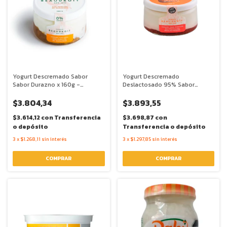
Yogurt Descremado Sabor
Yogurt Descremado
Sabor Durazno x 160g -
Deslactosado 95% Sabor
Beaudroit
Frutilla x 160g - Beaudroit
$3.804,34
$3.893,55
$3.614,12
con
Transferencia
$3.698,87
con
o depósito
Transferencia o depósito
3
x
$1.268,11
sin interés
3
x
$1.297,85
sin interés