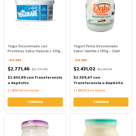
Yogur Descremado con
Yogurt Firme Descremado
Proteinas Sabor Natural x 210g
Sabor Vainilla x 190g - Dahi
- Yogurade
-
0
% OFF
-
0
% OFF
$2.771,46
$2.431,02
$2.771,85
$2.431,19
$2.632,89
con
Transferencia
$2.309,47
con
o depósito
Transferencia o depósito
3
x
$923,82
sin interés
3
x
$810,34
sin interés