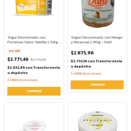
Yogur Descremado con
Yogurt Descremado con Mango
Proteinas Sabor Vainilla x 210g
y Maracuya x 190g - Dahi
- Yogurade
-
0
% OFF
$2.875,96
$2.771,46
$2.771,85
$2.732,16
con
Transferencia
o depósito
$2.632,89
con
Transferencia
o depósito
3
x
$958,65
sin interés
3
x
$923,82
sin interés