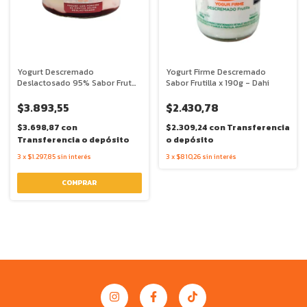
Yogurt Descremado
Yogurt Firme Descremado
Deslactosado 95% Sabor Frutos
Sabor Frutilla x 190g - Dahi
del Bosque x 160g - Beaudroit
$3.893,55
$2.430,78
$3.698,87
con
$2.309,24
con
Transferencia
Transferencia o depósito
o depósito
3
x
$1.297,85
sin interés
3
x
$810,26
sin interés