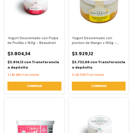
Yogurt Descremado con Pulpa
Yogurt Descremado con
de Frutilla x 160g - Beaudroit
porcion de Mango x 160g -
Beaudroit
$3.804,34
$3.929,12
$3.614,12
con
Transferencia
$3.732,66
con
Transferencia
o depósito
o depósito
3
x
$1.268,11
sin interés
3
x
$1.309,71
sin interés