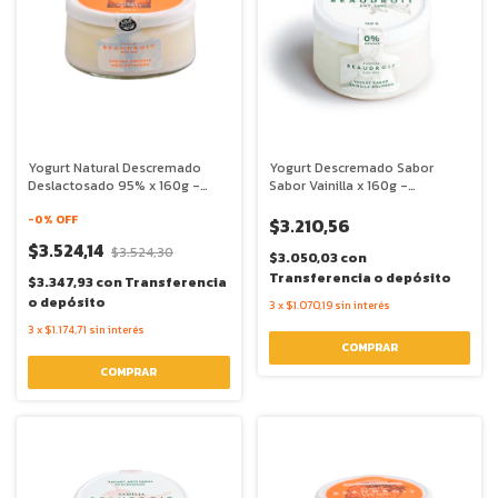
Yogurt Natural Descremado
Yogurt Descremado Sabor
Deslactosado 95% x 160g -
Sabor Vainilla x 160g -
Beaudroit
Beaudroit
-
0
% OFF
$3.210,56
$3.524,14
$3.524,30
$3.050,03
con
Transferencia o depósito
$3.347,93
con
Transferencia
o depósito
3
x
$1.070,19
sin interés
3
x
$1.174,71
sin interés