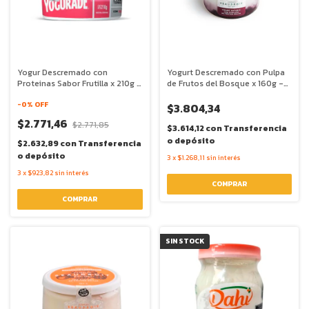
Yogur Descremado con
Yogurt Descremado con Pulpa
Proteinas Sabor Frutilla x 210g -
de Frutos del Bosque x 160g -
Yogurade
Beaudroit
-
0
% OFF
$3.804,34
$2.771,46
$2.771,85
$3.614,12
con
Transferencia
o depósito
$2.632,89
con
Transferencia
o depósito
3
x
$1.268,11
sin interés
3
x
$923,82
sin interés
SIN STOCK