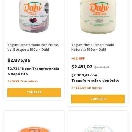
Yogurt Descremado con Frutas
Yogurt Firme Descremado
del Bosque x 190g - Dahi
Natural x 190g - Dahi
-
0
% OFF
$2.875,96
$2.431,02
$2.431,19
$2.732,16
con
Transferencia
o depósito
$2.309,47
con
Transferencia o depósito
3
x
$958,65
sin interés
3
x
$810,34
sin interés