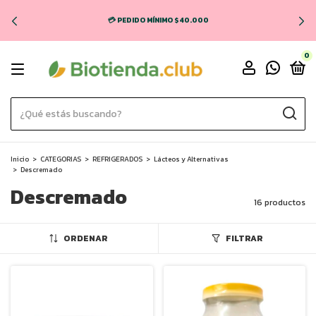
💳 PEDIDO MÍNIMO $40.000
0
Inicio
>
CATEGORIAS
>
REFRIGERADOS
>
Lácteos y Alternativas
>
Descremado
Descremado
16 productos
ORDENAR
FILTRAR