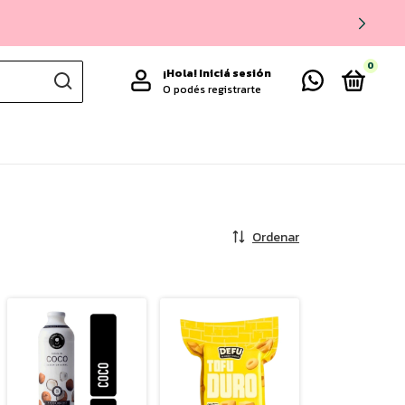
0
¡Hola!
Iniciá sesión
O podés registrarte
Ordenar