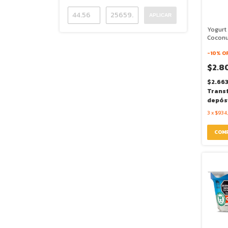
APLICAR
Yogurt
Coconu
- Quim
-
10
% O
$2.8
$2.66
Trans
depós
3
x
$934