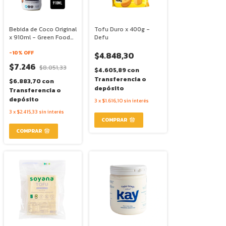
Bebida de Coco Original
Tofu Duro x 400g -
x 910ml - Green Food
Defu
Makers
-
10
% OFF
$4.848,30
$7.246
$8.051,33
$4.605,89
con
Transferencia o
$6.883,70
con
depósito
Transferencia o
depósito
3
x
$1.616,10
sin interés
3
x
$2.415,33
sin interés