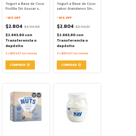
Yogurt a Base de Coco
Yogurt a Base de Coco
Frutilla Sin Azucar x
sabor Arandanos Sin
160g - Quimya
Azucar x 160g - Quimya
-
10
% OFF
-
10
% OFF
$2.804
$2.804
$3.114,90
$3.114,81
$2.663,80
con
$2.663,80
con
Transferencia o
Transferencia o
depósito
depósito
3
x
$934,67
sin interés
3
x
$934,67
sin interés