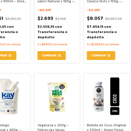
a x 910ml - Green
sabor Natural x 180g -
Clasico Nuts x 150g -
akers
Talos
Coco Iogo
F
-
15
% OFF
-
0
% OFF
51
$2.693
$8.057
$8.051,33
$3.168
$8.057,20
8,45
con
$2.558,35
con
$7.654,15
con
ferencia o
Transferencia o
Transferencia o
ito
depósito
depósito
3,67
sin interés
3
x
$897,67
sin interés
3
x
$2.685,67
sin interés
Griego
Veganesa x 200g -
Bebida de Coco Original
onal x 400g -
Felices las Vacas
x 330ml - Green Food