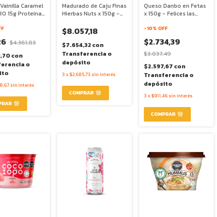
Vainilla Caramel
Madurado de Caju Finas
Queso Danbo en Fetas
O 15g Proteina
Hierbas Nuts x 150g -
x 150g - Felices las
car x 150g -
Coco Iogo
Vacas
a
FF
-
10
% OFF
$8.057,18
26
$2.734,39
$4.361,83
$7.654,32
con
Transferencia o
$3.037,49
9,70
con
depósito
ferencia o
$2.597,67
con
ito
3
x
$2.685,73
sin interés
Transferencia o
depósito
8,67
sin interés
3
x
$911,46
sin interés