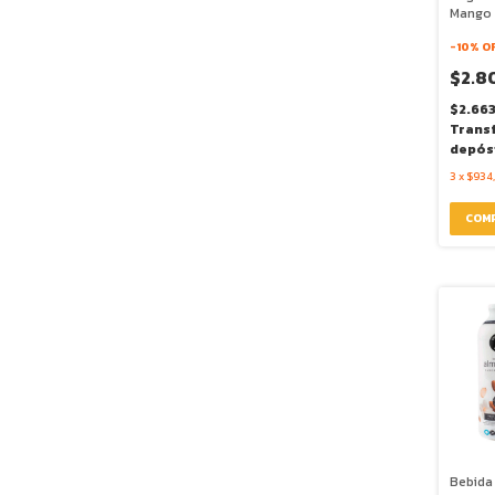
Mango 
160g -
-
10
% O
$2.8
$2.66
Trans
depós
3
x
$934
Bebida