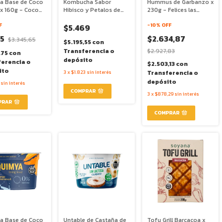
 a Base de Coco
Kombucha Sabor
Hummus de Garbanzo x
a x 160g - Coco
Hibisco y Petalos de
230g - Felices las
Rosa x 473ml - Live
Vacas
F
Kombu
-
10
% OFF
$5.469
45
$2.634,87
$3.345,65
$5.195,55
con
Transferencia o
$2.927,83
,75
con
depósito
ferencia o
$2.503,13
con
ito
3
x
$1.823
sin interés
Transferencia o
depósito
sin interés
3
x
$878,29
sin interés
 a Base de Coco
Untable de Castaña de
Tofu Grill Barcacoa x