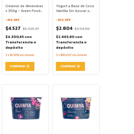
Creamer de Almendras
Yogurt a Base de Coco
x 300g - Green Food
Vainilla Sin Azucar x
Makers
160g - Quimya
-
15
% OFF
-
10
% OFF
$4.527
$2.804
$5.325,47
$3.114,90
$4.300,65
con
$2.663,80
con
Transferencia o
Transferencia o
depósito
depósito
3
x
$1.509
sin interés
3
x
$934,67
sin interés