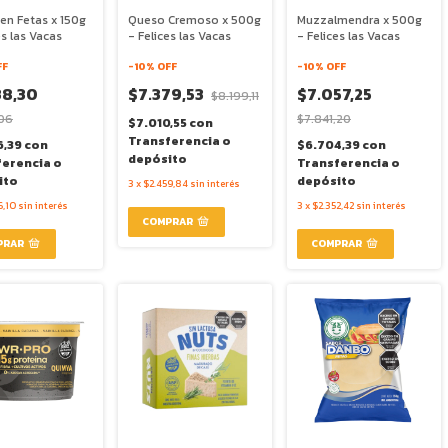
en Fetas x 150g
Queso Cremoso x 500g
Muzzalmendra x 500g
es las Vacas
- Felices las Vacas
- Felices las Vacas
FF
-
10
% OFF
-
10
% OFF
38,30
$7.379,53
$7.057,25
$8.199,11
,06
$7.841,20
$7.010,55
con
Transferencia o
6,39
con
$6.704,39
con
depósito
ferencia o
Transferencia o
ito
depósito
3
x
$2.459,84
sin interés
6,10
sin interés
3
x
$2.352,42
sin interés