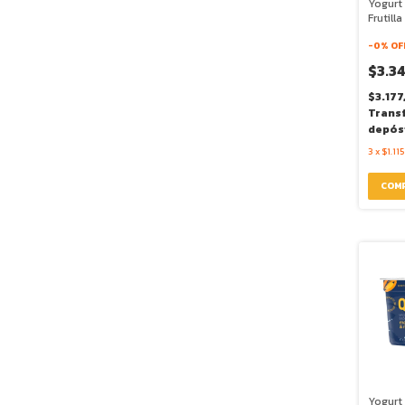
Yogurt
Frutill
Iogo
-
0
% OF
$3.3
$3.177
Trans
depós
3
x
$1.115
Yogurt