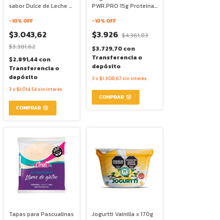
sabor Dulce de Leche x
PWR.PRO 15g Proteina
250g - Felices las
Sin Azucar x 150g -
Vacas
-
10
% OFF
Quimya
-
10
% OFF
$3.043,62
$3.926
$4.361,83
$3.381,62
$3.729,70
con
Transferencia o
$2.891,44
con
depósito
Transferencia o
depósito
3
x
$1.308,67
sin interés
3
x
$1.014,54
sin interés
Tapas para Pascualinas
Jogurtti Vainilla x 170g