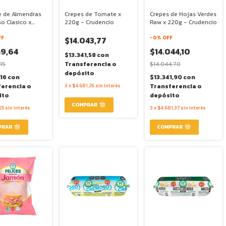
e de Almendras
Crepes de Tomate x
Crepes de Hojas Verdes
o Clasico x
220g - Crudencio
Raw x 220g - Crudencio
Felices las
FF
-
0
% OFF
$14.043,77
49,64
$14.044,10
$13.341,58
con
15
Transferencia o
$14.044,70
depósito
,16
con
$13.341,90
con
ferencia o
3
x
$4.681,26
sin interés
Transferencia o
ito
depósito
55
sin interés
3
x
$4.681,37
sin interés