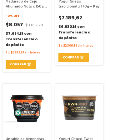
Madurado de Caju
Yogur Griego
Ahumado Nuts x 150g -
tradicional x 170g - Kay
Coco Iogo
-
0
% OFF
$7.189,62
$8.057
$8.057,20
$6.830,14
con
Transferencia o
$7.654,15
con
depósito
Transferencia o
depósito
3
x
$2.396,54
sin interés
3
x
$2.685,67
sin interés
Untable de Almendras
Yogurt Choco Twist