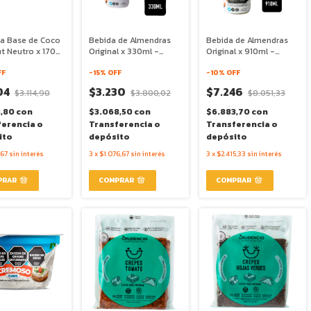
 a Base de Coco
Bebida de Almendras
Bebida de Almendras
t Neutro x 170g
Original x 330ml -
Original x 910ml -
ya
Green Food Makers
Green Food Makers
FF
-
15
% OFF
-
10
% OFF
04
$3.230
$7.246
$3.114,90
$3.800,02
$8.051,33
3,80
con
$3.068,50
con
$6.883,70
con
ferencia o
Transferencia o
Transferencia o
ito
depósito
depósito
,67
sin interés
3
x
$1.076,67
sin interés
3
x
$2.415,33
sin interés