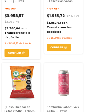
x 380g - Orali
- Felices las Vacas
-
0
% OFF
-
10
% OFF
$3.958,57
$1.955,72
$2.173,21
$3.958,74
$1.857,93
con
Transferencia o
$3.760,64
con
depósito
Transferencia o
depósito
3
x
$651,91
sin interés
3
x
$1.319,52
sin interés
Queso Cheddar en
Kombucha Sabor Uva x
Fetas x 150g - Felices
473ml - Bravia