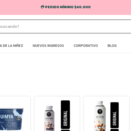
🚚 ENVÍO GRATIS EN CABA Y GBA (COMPRAS + $70.000) 💸
 DE LA NIÑEZ
NUEVOS INGRESOS
CORPORATIVO
BLOG