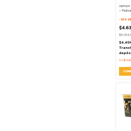
Jamon 
- Felic
-
10
% O
$4.6
$5.153
$4.40
Trans
depós
3
x
$1.54