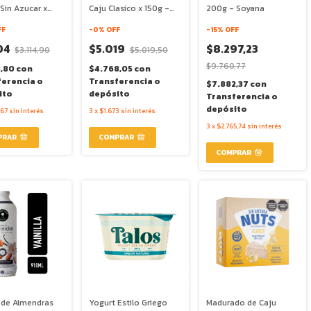
Sin Azucar x
Caju Clasico x 150g -
200g - Soyana
 Quimya
Coco Iogo
FF
-
0
% OFF
-
15
% OFF
04
$5.019
$8.297,23
$3.114,90
$5.019,50
$9.760,77
3,80
con
$4.768,05
con
ferencia o
Transferencia o
$7.882,37
con
ito
depósito
Transferencia o
depósito
,67
sin interés
3
x
$1.673
sin interés
3
x
$2.765,74
sin interés
 de Almendras
Yogurt Estilo Griego
Madurado de Caju