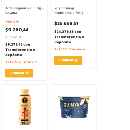
Tofu Organico x 350g -
Yogur Griego
Soyana
tradicional x 750g -
Kay
-
15
% OFF
$25.659,51
$9.760,44
$24.376,53
con
$11.482,31
Transferencia o
depósito
$9.272,42
con
Transferencia o
3
x
$8.553,17
sin interés
depósito
3
x
$3.253,48
sin interés