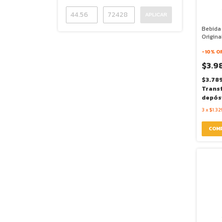
APLICAR
Bebida
Origina
946ml -
-
10
% O
$3.9
$3.78
Trans
depós
3
x
$1.32