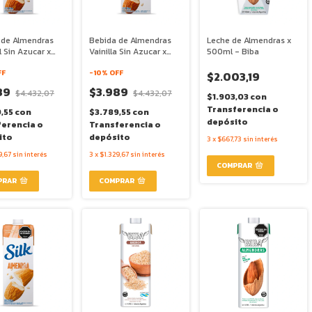
 de Almendras
Bebida de Almendras
Leche de Almendras x
l Sin Azucar x
Vainilla Sin Azucar x
500ml - Biba
 Silk
946ml - Silk
FF
-
10
% OFF
$2.003,19
89
$3.989
$4.432,07
$4.432,07
$1.903,03
con
Transferencia o
9,55
con
$3.789,55
con
depósito
ferencia o
Transferencia o
ito
depósito
3
x
$667,73
sin interés
9,67
sin interés
3
x
$1.329,67
sin interés