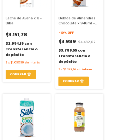
Leche de Avena x 1l -
Bebida de Almendras
Biba
Chocolate x 946ml -
Silk
-
10
% OFF
$3.151,78
$3.989
$4.432,07
$2.994,19
con
Transferencia o
$3.789,55
con
depósito
Transferencia o
depósito
3
x
$1.050,59
sin interés
3
x
$1.329,67
sin interés