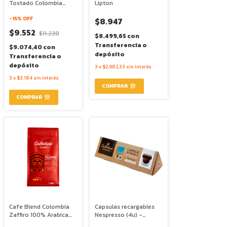
Tostado Colombia
Lipton
Huila Compatible
Nespresso x 60g -
-
15
% OFF
$8.947
Caffettino
$9.552
$11.238
$8.499,65
con
Transferencia o
$9.074,40
con
depósito
Transferencia o
depósito
3
x
$2.982,33
sin interés
3
x
$3.184
sin interés
Cafe Blend Colombia
Capsulas recargables
Zaffiro 100% Arabica
Nespresso (4u) -
Tostado Molido x 210g
Caffettino