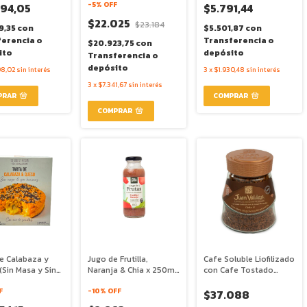
Caffettino
-
5
% OFF
494,05
$5.791,44
$22.025
$23.184
9,35
con
$5.501,87
con
ferencia o
Transferencia o
$20.923,75
con
ito
depósito
Transferencia o
depósito
98,02
sin interés
3
x
$1.930,48
sin interés
3
x
$7.341,67
sin interés
de Calabaza y
Jugo de Frutilla,
Cafe Soluble Liofilizado
Sin Masa y Sin
Naranja & Chia x 250ml
con Cafe Tostado
) x 200g - The
- Chia Graal
Clasico x 95g - Juan
y Kitchen
F
-
10
% OFF
Valdez
$37.088