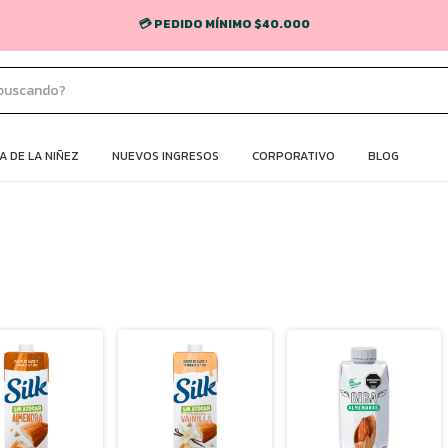
🚚 ENVÍO GRATIS EN CABA Y GBA (COMPRAS + $70.000) 💸
 DE LA NIÑEZ
NUEVOS INGRESOS
CORPORATIVO
BLOG