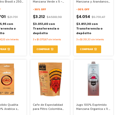
ltro Brasil x 250g
Manzana Verde x 1l -
Manzana y Arandanos x
ettino
Pura Frutta
1l - Pura Frutta
F
-
30
% OFF
-
30
% OFF
701
$3.212
$4.054
$21.791
$4.588,90
$5.791,47
5,95
con
$3.051,40
con
$3.851,30
con
ferencia o
Transferencia o
Transferencia o
ito
depósito
depósito
00,33
sin interés
3
x
$1.070,67
sin interés
3
x
$1.351,33
sin interés
olido Qualita
Cafe de Especialidad
Jugo 100% Exprimido
0% Arabica x
para Filtro Colombia
Manzana Organica x 1l -
 Lavazza
Huila x 250g -
Pura Frutta