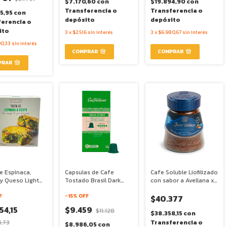
$7.170,60
con
$19.894,90
con
Transferencia o
Transferencia o
5,95
con
depósito
depósito
ferencia o
ito
3
x
$2.516
sin interés
3
x
$6.980,67
sin interés
00,33
sin interés
e Espinaca,
Capsulas de Cafe
Cafe Soluble Liofilizado
 y Queso Light
Tostado Brasil Dark
con sabor a Avellana x
sa y Sin Harinas)
Compatible Nespresso
95g - Juan Valdez
 - The Healthy
F
x 60g - Caffettino
-
15
% OFF
$40.377
n
54,15
$9.459
$11.128
$38.358,15
con
4,73
Transferencia o
$8.986,05
con