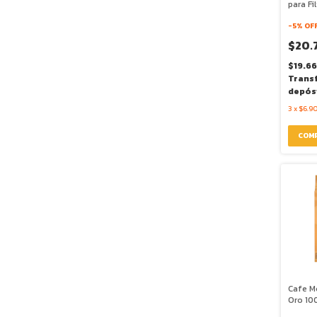
para Fi
- Caff
-
5
% OF
$20.
$19.66
Trans
depós
3
x
$6.9
Cafe M
Oro 10
250g -