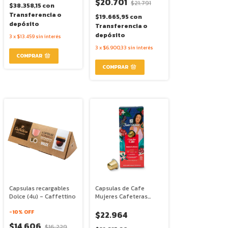
$20.701
$21.791
$38.358,15
con
Transferencia o
$19.665,95
con
depósito
Transferencia o
depósito
3
x
$13.459
sin interés
3
x
$6.900,33
sin interés
Capsulas recargables
Capsulas de Cafe
Dolce (4u) - Caffettino
Mujeres Cafeteras
Compatible Nespresso
-
10
% OFF
x 44g - Juan Valdez
$22.964
$14.606
$16.229