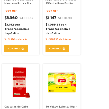
Manzana Roja x 1l -
250ml - Pura Frutta
Pura Frutta
-
30
% OFF
-
30
% OFF
$3.360
$1.147
$4.800,52
$1.638,98
$3.192
con
$1.089,65
con
Transferencia o
Transferencia o
depósito
depósito
3
x
$1.120
sin interés
3
x
$382,33
sin interés
Capsulas de Cafe
Te Yellow Label x 40g -