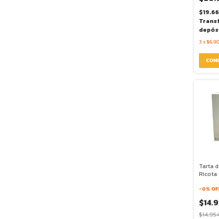
$19.66
Trans
depós
3
x
$6.9
Tarta d
Ricota
(Sin Ma
x 220g
-
0
% OF
Kitche
$14.9
$14.95