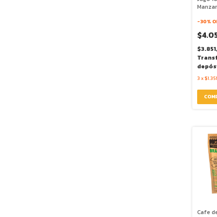
Manzana
Pura Fr
-
30
% O
$4.0
$3.851
Trans
depós
3
x
$1.35
Cafe de