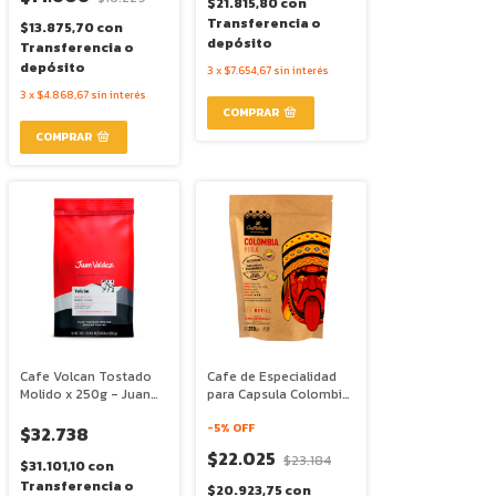
$21.815,80
con
Transferencia o
$13.875,70
con
depósito
Transferencia o
depósito
3
x
$7.654,67
sin interés
3
x
$4.868,67
sin interés
Cafe Volcan Tostado
Cafe de Especialidad
Molido x 250g - Juan
para Capsula Colombia
Valdez
Huila x 250g -
Caffettino
-
5
% OFF
$32.738
$22.025
$23.184
$31.101,10
con
Transferencia o
$20.923,75
con