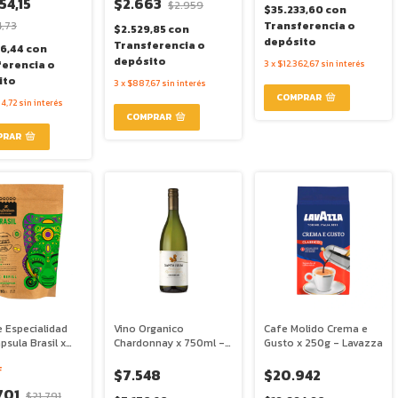
54,15
$2.663
$2.959
$35.233,60
con
4,73
Transferencia o
$2.529,85
con
depósito
Transferencia o
06,44
con
depósito
ferencia o
3
x
$12.362,67
sin interés
ito
3
x
$887,67
sin interés
4,72
sin interés
 Especialidad
Vino Organico
Cafe Molido Crema e
psula Brasil x
Chardonnay x 750ml -
Gusto x 250g - Lavazza
 Caffettino
Santa Julia
F
$7.548
$20.942
701
$21.791