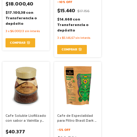
- Caffettino
-
10
% OFF
$18.000,40
$15.440
$17.156
$17.100,38
con
Transferencia o
$14.668
con
depósito
Transferencia o
depósito
3
x
$6.000,13
sin interés
3
x
$5.146,67
sin interés
Cafe Soluble Liofilizado
Cafe de Especialidad
con sabor a Vainilla y
para Filtro Brasil Dark x
Canela x 95g - Juan
250g - Caffettino
Valdez
-
5
% OFF
$40.377