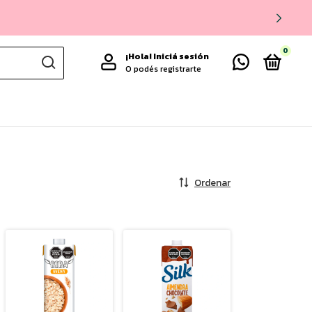
0
¡Hola!
Iniciá sesión
O podés registrarte
Ordenar