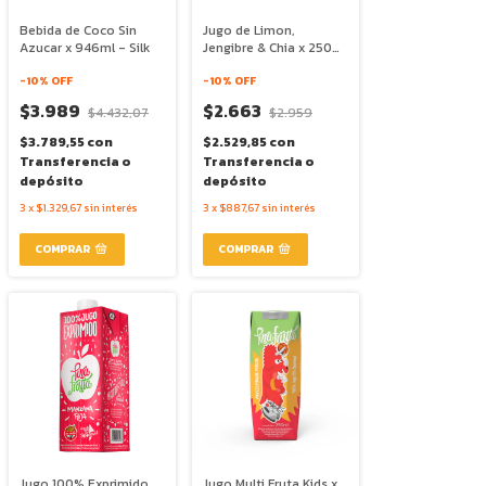
Bebida de Coco Sin
Jugo de Limon,
Azucar x 946ml - Silk
Jengibre & Chia x 250ml
- Chia Graal
-
10
% OFF
-
10
% OFF
$3.989
$2.663
$4.432,07
$2.959
$3.789,55
con
$2.529,85
con
Transferencia o
Transferencia o
depósito
depósito
3
x
$1.329,67
sin interés
3
x
$887,67
sin interés
Jugo 100% Exprimido
Jugo Multi Fruta Kids x