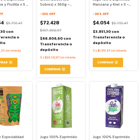
 y Frutilla x 1l -
Sobres) x 360g -
Manzana y Kiwi x 1l -
utta
Matter
Pura Frutta
FF
-
33
% OFF
-
30
% OFF
54
$72.428
$4.054
$5.791,47
$5.791,47
$107.300,97
,30
con
$3.851,30
con
ferencia o
Transferencia o
$68.806,60
con
ito
depósito
Transferencia o
depósito
1,33
sin interés
3
x
$1.351,33
sin interés
3
x
$24.142,67
sin interés
 Especialidad
Jugo 100% Exprimido
Jugo 100% Exprimido