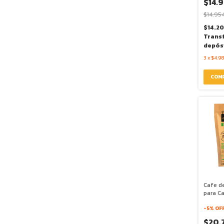
$14.9
$14.95
$14.2
Trans
depós
3
x
$4.98
Cafe de
para Ca
250g -
-
5
% OF
$20.