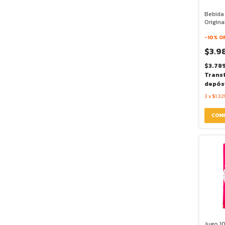
Bebida
Origina
-
10
% O
$3.9
$3.78
Trans
depós
3
x
$1.32
Jugo 1