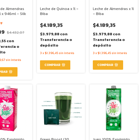
 de Almendras
Leche de Quinoa x 1l -
Leche de Almendras x 1l
l x 946ml - Silk
Biba
- Biba
FF
$4.189,35
$4.189,35
89
$4.432,07
$3.979,88
con
$3.979,88
con
Transferencia o
Transferencia o
9,55
con
depósito
depósito
ferencia o
ito
3
x
$1.396,45
sin interés
3
x
$1.396,45
sin interés
9,67
sin interés
00% Exprimido
Green Boost (30
Jugo 100% Exprimido