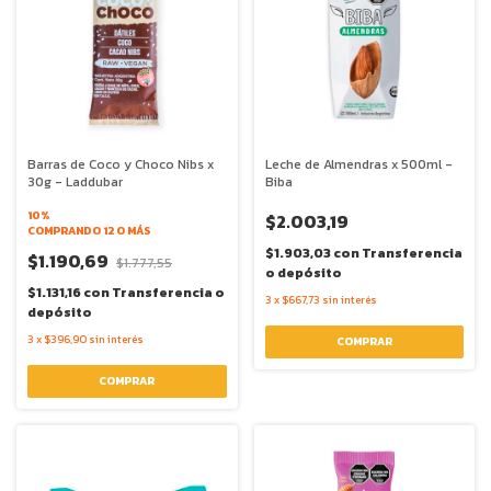
Barras de Coco y Choco Nibs x
Leche de Almendras x 500ml -
30g - Laddubar
Biba
10%
$2.003,19
COMPRANDO 12 O MÁS
$1.903,03
con
Transferencia
$1.190,69
$1.777,55
o depósito
$1.131,16
con
Transferencia o
3
x
$667,73
sin interés
depósito
3
x
$396,90
sin interés