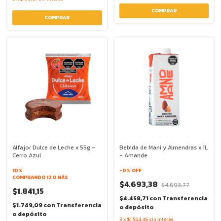
Alfajor Dulce de Leche x 55g -
Bebida de Mani y Almendras x 1L
Cerro Azul
- Amande
10%
-
0
% OFF
COMPRANDO 12 O MÁS
$4.693,38
$4.693,77
$1.841,15
$4.458,71
con
Transferencia
$1.749,09
con
Transferencia
o depósito
o depósito
3
x
$1.564,46
sin interés