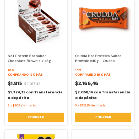
Not Protein Bar sabor
Crudda Bar Proteica Sabor
Chocolate Brownie x 45g -
Brownie x40g - Crudda
NotCo
10%
10%
COMPRANDO 12 O MÁS
COMPRANDO 10 O MÁS
$1.815
$2.166,46
$2.017,32
$1.724,25
con
Transferencia
$2.058,14
con
Transferencia
o depósito
o depósito
3
x
$605
sin interés
3
x
$722,15
sin interés