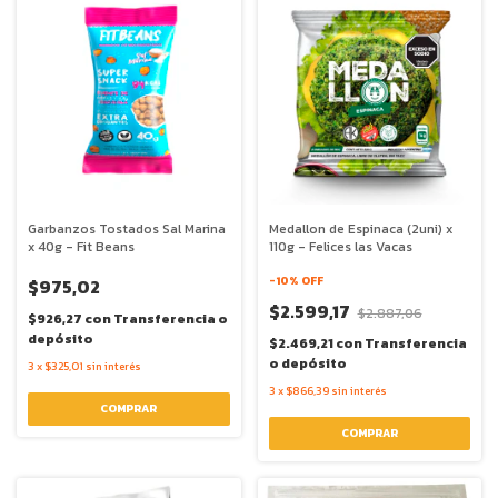
Garbanzos Tostados Sal Marina
Medallon de Espinaca (2uni) x
x 40g - Fit Beans
110g - Felices las Vacas
-
10
% OFF
$975,02
$2.599,17
$2.887,06
$926,27
con
Transferencia o
depósito
$2.469,21
con
Transferencia
o depósito
3
x
$325,01
sin interés
3
x
$866,39
sin interés