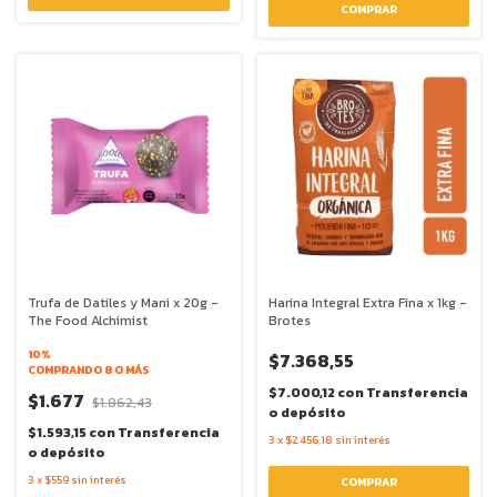
Trufa de Datiles y Mani x 20g -
Harina Integral Extra Fina x 1kg -
The Food Alchimist
Brotes
10%
$7.368,55
COMPRANDO 8 O MÁS
$7.000,12
con
Transferencia
$1.677
$1.862,43
o depósito
$1.593,15
con
Transferencia
3
x
$2.456,18
sin interés
o depósito
3
x
$559
sin interés