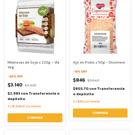
Milanesas de Soja x 220g - Via
Ajo en Polvo x 50g - Dicomere
Veg
-
15
% OFF
-
20
% OFF
$846
$994,11
$3.140
$3.925
$803,70
con
Transferencia
$2.983
con
Transferencia o
o depósito
depósito
3
x
$282
sin interés
3
x
$1.046,67
sin interés