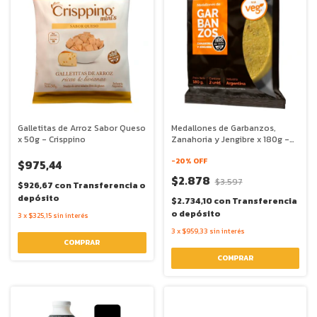
Galletitas de Arroz Sabor Queso
Medallones de Garbanzos,
x 50g - Crisppino
Zanahoria y Jengibre x 180g -
Via Veg
-
20
% OFF
$975,44
$2.878
$3.597
$926,67
con
Transferencia o
depósito
$2.734,10
con
Transferencia
o depósito
3
x
$325,15
sin interés
3
x
$959,33
sin interés