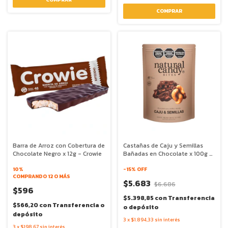
Barra de Arroz con Cobertura de
Castañas de Caju y Semillas
Chocolate Negro x 12g - Crowie
Bañadas en Chocolate x 100g -
Natural Candy
10%
-
15
% OFF
COMPRANDO 12 O MÁS
$5.683
$6.686
$596
$5.398,85
con
Transferencia
$566,20
con
Transferencia o
o depósito
depósito
3
x
$1.894,33
sin interés
3
x
$198,67
sin interés