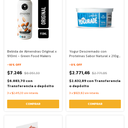
Bebida de Almendras Original x
Yogur Descremado con
910ml - Green Food Makers
Proteinas Sabor Natural x 210g
- Yogurade
-
10
% OFF
-
0
% OFF
$7.246
$2.771,46
$8.051,33
$2.771,85
$6.883,70
con
$2.632,89
con
Transferencia
Transferencia o depósito
o depósito
3
x
$2.415,33
sin interés
3
x
$923,82
sin interés