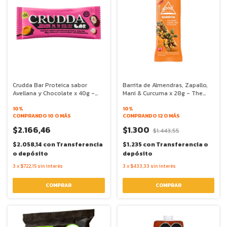
Crudda Bar Proteica sabor
Barrita de Almendras, Zapallo,
Avellana y Chocolate x 40g -
Mani & Curcuma x 28g - The
Crudda
Food Alchimist
10%
10%
COMPRANDO 10 O MÁS
COMPRANDO 12 O MÁS
$2.166,46
$1.300
$1.443,55
$2.058,14
con
Transferencia
$1.235
con
Transferencia o
o depósito
depósito
3
x
$722,15
sin interés
3
x
$433,33
sin interés