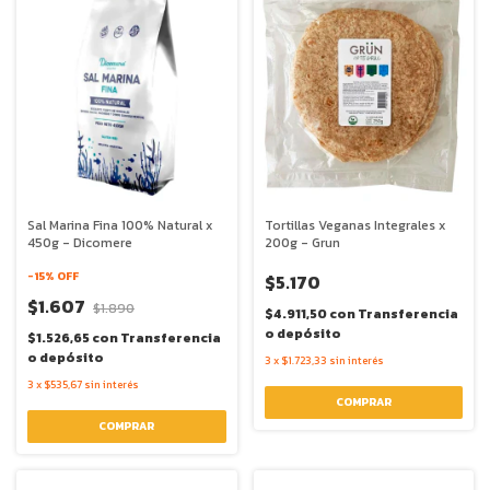
Sal Marina Fina 100% Natural x
Tortillas Veganas Integrales x
450g - Dicomere
200g - Grun
-
15
% OFF
$5.170
$1.607
$1.890
$4.911,50
con
Transferencia
o depósito
$1.526,65
con
Transferencia
o depósito
3
x
$1.723,33
sin interés
3
x
$535,67
sin interés