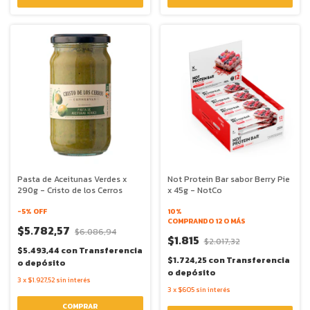
Pasta de Aceitunas Verdes x
Not Protein Bar sabor Berry Pie
290g - Cristo de los Cerros
x 45g - NotCo
-
5
% OFF
10%
COMPRANDO 12 O MÁS
$5.782,57
$6.086,94
$1.815
$2.017,32
$5.493,44
con
Transferencia
$1.724,25
con
Transferencia
o depósito
o depósito
3
x
$1.927,52
sin interés
3
x
$605
sin interés