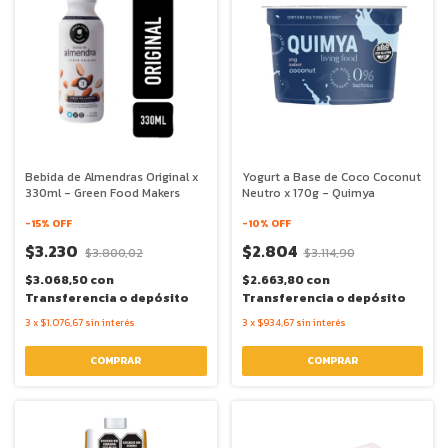
Bebida de Almendras Original x
Yogurt a Base de Coco Coconut
330ml - Green Food Makers
Neutro x 170g - Quimya
-
15
% OFF
-
10
% OFF
$3.230
$2.804
$3.800,02
$3.114,90
$3.068,50
con
$2.663,80
con
Transferencia o depósito
Transferencia o depósito
3
x
$1.076,67
sin interés
3
x
$934,67
sin interés