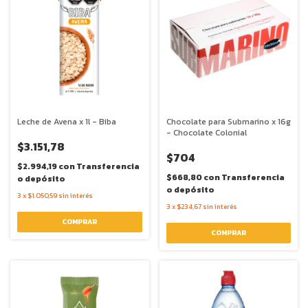
Leche de Avena x 1l - Biba
Chocolate para Submarino x 16g
- Chocolate Colonial
$3.151,78
$704
$2.994,19
con
Transferencia
$668,80
con
Transferencia
o depósito
o depósito
3
x
$1.050,59
sin interés
3
x
$234,67
sin interés