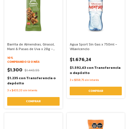
Barrita de Almendras, Girasol,
Agua Sport Sin Gas x 750ml -
Mani & Pasas de Uva x 28g -
Villavicencio
The Food Alchimist
10%
$1.676,24
COMPRANDO 12 O MÁS
$1.592,43
con
Transferencia
$1.300
$1.443,55
o depósito
$1.235
con
Transferencia o
3
x
$558,75
sin interés
depósito
3
x
$433,33
sin interés