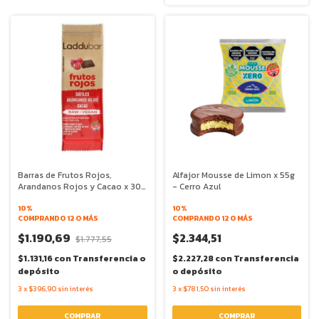
Barras de Frutos Rojos,
Alfajor Mousse de Limon x 55g
Arandanos Rojos y Cacao x 30g
- Cerro Azul
- Laddubar
10%
10%
COMPRANDO 12 O MÁS
COMPRANDO 12 O MÁS
$1.190,69
$2.344,51
$1.777,55
$1.131,16
con
Transferencia o
$2.227,28
con
Transferencia
depósito
o depósito
3
x
$396,90
sin interés
3
x
$781,50
sin interés