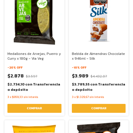
Medallones de Arvejas, Puerro y
Bebida de Almendras Chocolate
Curry x 180g - Via Veg
x 946ml - Silk
-
20
% OFF
-
10
% OFF
$2.878
$3.989
$3.597
$4.432,07
$2.734,10
con
Transferencia
$3.789,55
con
Transferencia
o depósito
o depósito
3
x
$959,33
sin interés
3
x
$1.329,67
sin interés