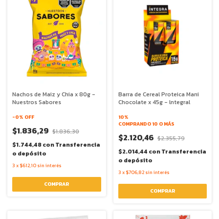
Nachos de Maiz y Chia x 80g -
Barra de Cereal Proteica Mani
Nuestros Sabores
Chocolate x 45g - lntegral
-
0
% OFF
10%
COMPRANDO 10 O MÁS
$1.836,29
$1.836,30
$2.120,46
$2.355,79
$1.744,48
con
Transferencia
$2.014,44
con
Transferencia
o depósito
o depósito
3
x
$612,10
sin interés
3
x
$706,82
sin interés