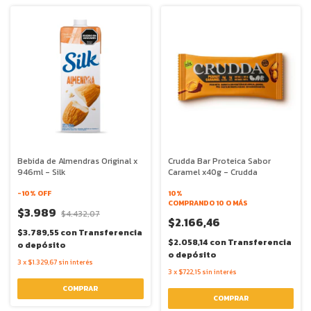
Bebida de Almendras Original x
Crudda Bar Proteica Sabor
946ml - Silk
Caramel x40g - Crudda
-
10
% OFF
10%
COMPRANDO 10 O MÁS
$3.989
$4.432,07
$2.166,46
$3.789,55
con
Transferencia
$2.058,14
con
Transferencia
o depósito
o depósito
3
x
$1.329,67
sin interés
3
x
$722,15
sin interés