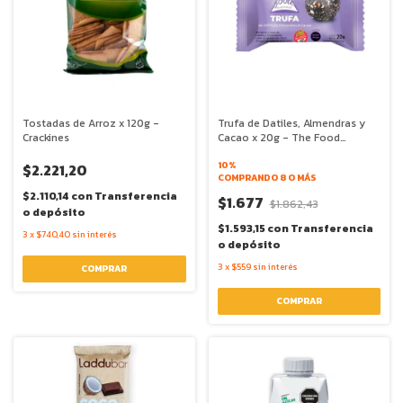
Tostadas de Arroz x 120g -
Trufa de Datiles, Almendras y
Crackines
Cacao x 20g - The Food
Alchimist
10%
$2.221,20
COMPRANDO 8 O MÁS
$2.110,14
con
Transferencia
$1.677
$1.862,43
o depósito
$1.593,15
con
Transferencia
3
x
$740,40
sin interés
o depósito
3
x
$559
sin interés