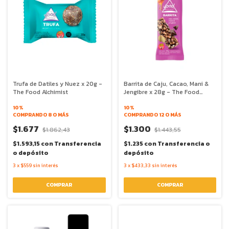
Trufa de Datiles y Nuez x 20g -
Barrita de Caju, Cacao, Mani &
The Food Alchimist
Jengibre x 28g - The Food
Alchimist
10%
10%
COMPRANDO 8 O MÁS
COMPRANDO 12 O MÁS
$1.677
$1.300
$1.862,43
$1.443,55
$1.593,15
con
Transferencia
$1.235
con
Transferencia o
o depósito
depósito
3
x
$559
sin interés
3
x
$433,33
sin interés