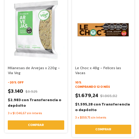
Milanesas de Arvejas x 220g -
Le Choc x 48g - Felices las
Via Veg
Vacas
-
20
% OFF
10%
COMPRANDO 12 O MÁS
$3.140
$3.925
$1.679,24
$1.865,82
$2.983
con
Transferencia o
$1.595,28
con
Transferencia
depósito
o depósito
3
x
$1.046,67
sin interés
3
x
$559,75
sin interés