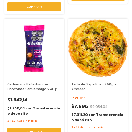
Garbanzos Bañados con
Tarta de Zapallito x 260g -
Chocolate Semiamargo x 40g -
Amoedo
Fit Beans
-
15
% OFF
$1.842,14
$7.696
$9.054,04
$1.750,03
con
Transferencia
o depósito
$7.311,20
con
Transferencia
o depósito
3
x
$614,05
sin interés
3
x
$2.565,33
sin interés