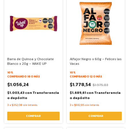
Barra de Quinoa y Chocolate
Alfajor Negro x 60g - Felices las
Blanco x 20g - WAKE UP
Vacas
10%
10%
COMPRANDO 18 O MÁS
COMPRANDO 12 O MÁS
$1.056,24
$1.778,54
$1.975,83
$1.003,43
con
Transferencia
$1.689,61
con
Transferencia
o depósito
o depósito
3
x
$352,08
sin interés
3
x
$592,85
sin interés