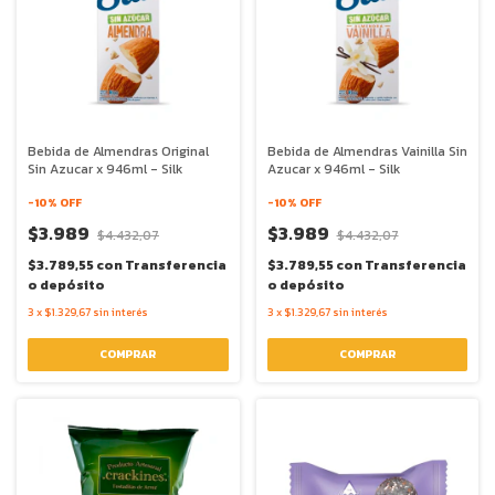
Bebida de Almendras Original
Bebida de Almendras Vainilla Sin
Sin Azucar x 946ml - Silk
Azucar x 946ml - Silk
-
10
% OFF
-
10
% OFF
$3.989
$3.989
$4.432,07
$4.432,07
$3.789,55
con
Transferencia
$3.789,55
con
Transferencia
o depósito
o depósito
3
x
$1.329,67
sin interés
3
x
$1.329,67
sin interés