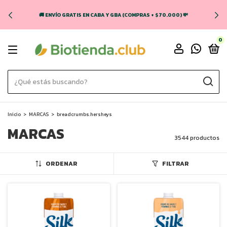
🚚 ENVÍO GRATIS EN CABA Y GBA (COMPRAS + $70.000) 💸
0
Inicio
>
MARCAS
>
breadcrumbs.hersheys
MARCAS
3544 productos
ORDENAR
FILTRAR